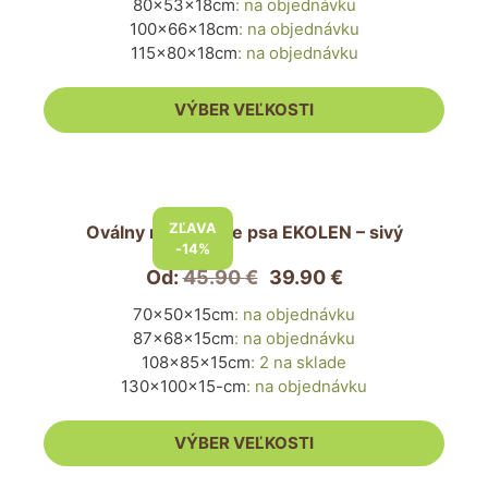
80x53x18cm
:
na objednávku
Možnosti
100x66x18cm
:
na objednávku
si
115x80x18cm
:
na objednávku
môžete
vybrať
VÝBER VEĽKOSTI
na
stránke
produktu.
Tento
produkt
ZĽAVA
Oválny matrac pre psa EKOLEN – sivý
má
-14%
viacero
Od:
45.90
€
39.90
€
variantov.
70x50x15cm
:
na objednávku
Možnosti
87x68x15cm
:
na objednávku
si
108x85x15cm
:
2 na sklade
môžete
130x100x15-cm
:
na objednávku
vybrať
na
VÝBER VEĽKOSTI
stránke
produktu.