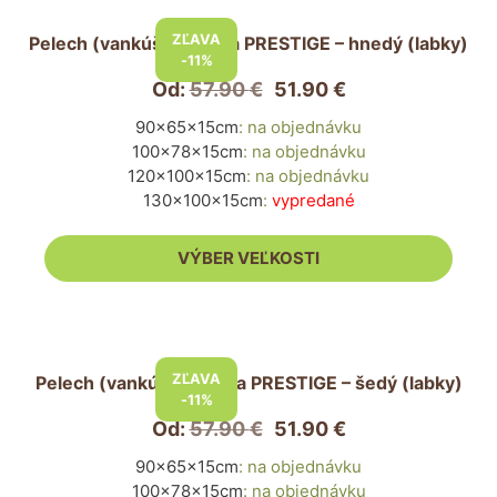
produkt
ZĽAVA
Pelech (vankúš) pre psa PRESTIGE – hnedý (labky)
má
-11%
viacero
Od:
57.90
€
51.90
€
variantov.
90x65x15cm
:
na objednávku
Možnosti
100x78x15cm
:
na objednávku
si
120x100x15cm
:
na objednávku
môžete
130x100x15cm
:
vypredané
vybrať
na
VÝBER VEĽKOSTI
stránke
produktu.
Tento
produkt
ZĽAVA
Pelech (vankúš) pre psa PRESTIGE – šedý (labky)
má
-11%
viacero
Od:
57.90
€
51.90
€
variantov.
90x65x15cm
:
na objednávku
Možnosti
100x78x15cm
:
na objednávku