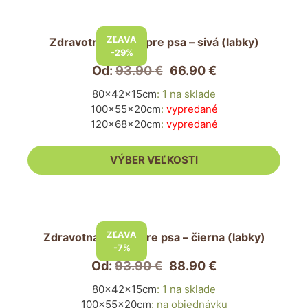
Tento
produkt
ZĽAVA
Zdravotná posteľ pre psa – sivá (labky)
má
-29%
viacero
Od:
93.90
€
66.90
€
variantov.
80x42x15cm
:
1 na sklade
Možnosti
100x55x20cm
:
vypredané
si
120x68x20cm
:
vypredané
môžete
vybrať
VÝBER VEĽKOSTI
na
stránke
produktu.
Tento
produkt
ZĽAVA
Zdravotná posteľ pre psa – čierna (labky)
má
-7%
viacero
Od:
93.90
€
88.90
€
variantov.
80x42x15cm
:
1 na sklade
Možnosti
100x55x20cm
:
na objednávku