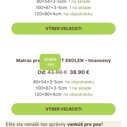
80x54x3-5cm
:
1 na sklade
Možnosti
100x67x3-5cm
:
1 na sklade
si
120x80x4cm
:
na objednávku
môžete
vybrať
VÝBER VEĽKOSTI
na
stránke
produktu.
Tento
produkt
ZĽAVA
Matrac pre psa LIGHT EKOLEN – tmavosivý
má
-11%
viacero
Od:
43.90
€
38.90
€
variantov.
80x54x3-5cm
:
na objednávku
Možnosti
100x67x3-5cm
:
1 na sklade
si
120x80x4cm
:
na objednávku
môžete
vybrať
VÝBER VEĽKOSTI
na
stránke
produktu.
Ešte ste nenašli ten správny
vankúš pre psa
?