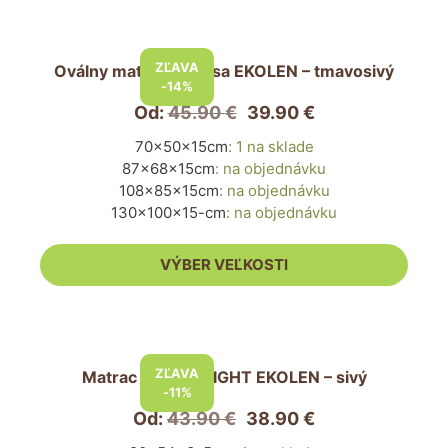
Tento
produkt
ZĽAVA
Oválny matrac pre psa EKOLEN – tmavosivý
má
-14%
viacero
Od:
45.90
€
39.90
€
variantov.
70x50x15cm
:
1 na sklade
Možnosti
87x68x15cm
:
na objednávku
si
108x85x15cm
:
na objednávku
môžete
130x100x15-cm
:
na objednávku
vybrať
na
VÝBER VEĽKOSTI
stránke
produktu.
Tento
produkt
ZĽAVA
Matrac pre psa LIGHT EKOLEN – sivý
má
-11%
viacero
Od:
43.90
€
38.90
€
variantov.