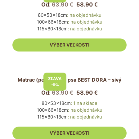
viacero
Od:
63.90
€
58.90
€
variantov.
80x53x18cm
:
na objednávku
Možnosti
100x66x18cm
:
na objednávku
si
115x80x18cm
:
na objednávku
môžete
vybrať
VÝBER VEĽKOSTI
na
stránke
produktu.
Tento
produkt
ZĽAVA
Matrac (pelech) pre psa BEST DORA – sivý
má
-9%
viacero
Od:
63.90
€
58.90
€
variantov.
80x53x18cm
:
1 na sklade
Možnosti
100x66x18cm
:
na objednávku
si
115x80x18cm
:
na objednávku
môžete
vybrať
VÝBER VEĽKOSTI
na