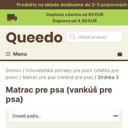
Produkty na sklade dodávame do 2-5 pracovných dní.
Preskočiť
Doprava zdarma od 80 EUR
na
Doprava od 4,90 EUR
obsah
Products
search
Menu
Domov
/
Chovateľské potreby pre psov (všetko pre
psov)
/
Matrac pre psa (vankúš pre psa)
/ Stránka 3
Matrac pre psa (vankúš pre
psa)