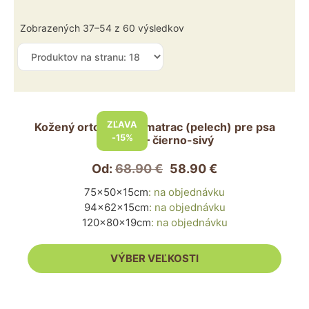
Zobrazených 37–54 z 60 výsledkov
Tento
produkt
ZĽAVA
Kožený ortopedický matrac (pelech) pre psa
má
-15%
MEDICO – čierno-sivý
viacero
variantov.
Od:
68.90
€
58.90
€
Možnosti
75x50x15cm
:
na objednávku
si
94x62x15cm
:
na objednávku
môžete
120x80x19cm
:
na objednávku
vybrať
na
VÝBER VEĽKOSTI
stránke
produktu.
Tento