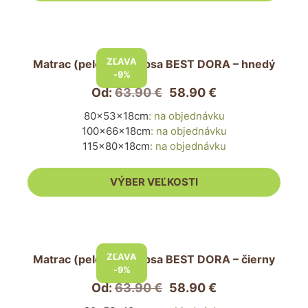
stránke
produktu.
Tento
produkt
ZĽAVA
Matrac (pelech) pre psa BEST DORA – hnedý
má
-9%
viacero
Od:
63.90
€
58.90
€
variantov.
80x53x18cm
:
na objednávku
Možnosti
100x66x18cm
:
na objednávku
si
115x80x18cm
:
na objednávku
môžete
vybrať
VÝBER VEĽKOSTI
na
stránke
produktu.
Tento
produkt
ZĽAVA
Matrac (pelech) pre psa BEST DORA – čierny
má
-9%
viacero
Od:
63.90
€
58.90
€
variantov.