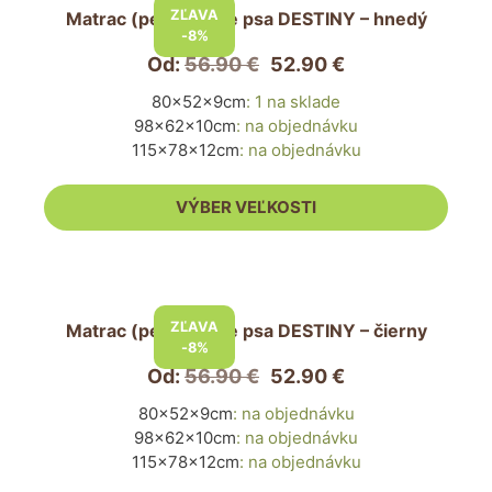
produkt
ZĽAVA
Matrac (pelech) pre psa DESTINY – hnedý
má
-8%
viacero
Od:
56.90
€
52.90
€
variantov.
80x52x9cm
:
1 na sklade
Možnosti
98x62x10cm
:
na objednávku
si
115x78x12cm
:
na objednávku
môžete
vybrať
VÝBER VEĽKOSTI
na
stránke
produktu.
Tento
produkt
ZĽAVA
Matrac (pelech) pre psa DESTINY – čierny
má
-8%
viacero
Od:
56.90
€
52.90
€
variantov.
80x52x9cm
:
na objednávku
Možnosti
98x62x10cm
:
na objednávku
si
115x78x12cm
:
na objednávku
môžete