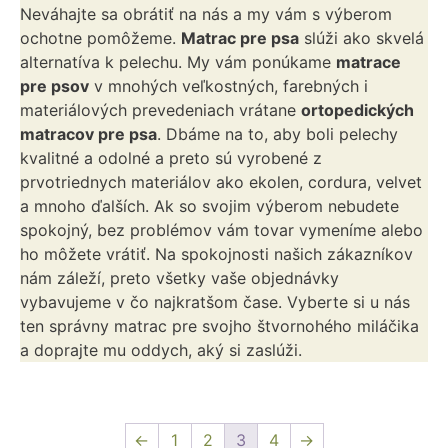
Neváhajte sa obrátiť na nás a my vám s výberom
ochotne pomôžeme.
Matrac pre psa
slúži ako skvelá
alternatíva k pelechu. My vám ponúkame
matrace
pre psov
v mnohých veľkostných, farebných i
materiálových prevedeniach vrátane
ortopedických
matracov pre psa
. Dbáme na to, aby boli pelechy
kvalitné a odolné a preto sú vyrobené z
prvotriednych materiálov ako ekolen, cordura, velvet
a mnoho ďalších. Ak so svojim výberom nebudete
spokojný, bez problémov vám tovar vymeníme alebo
ho môžete vrátiť. Na spokojnosti našich zákazníkov
nám záleží, preto všetky vaše objednávky
vybavujeme v čo najkratšom čase. Vyberte si u nás
ten správny matrac pre svojho štvornohého miláčika
a doprajte mu oddych, aký si zaslúži.
←
1
2
3
4
→