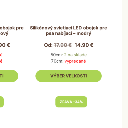
variantov.
Možnosti
si
môžete
 obojok pre
Silikónový svietiaci LED obojok pre
žový
psa nabíjací – modrý
vybrať
na
.90
€
Od:
17.90
€
14.90
€
stránke
produktu.
né
50cm
:
2 na sklade
né
70cm
:
vypredané
TI
VÝBER VEĽKOSTI
Tento
ZĽAVA -34%
produkt
má
viacero
variantov.