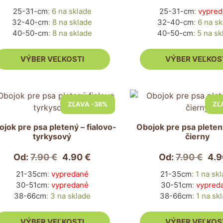
si
25-31-cm
:
6 na sklade
25-31-cm
:
vypred
ete
môžete
32-40-cm
:
8 na sklade
32-40-cm
:
6 na sk
rať
vybrať
40-50-cm
:
8 na sklade
40-50-cm
:
5 na sk
na
nke
stránke
VÝBER VEĽKOSTI
VÝBER VEĽKOS
duktu.
produktu.
to
Tento
ZĽAVA -38%
ZĽ
dukt
produkt
má
jok pre psa pletený – fialovo-
Obojok pre psa pleten
ero
viacero
tyrkysový
čierny
antov.
variantov.
nosti
Možnosti
Od:
7.90
€
4.90
€
Od:
7.90
€
4.
si
21-35cm
:
vypredané
21-35cm
:
1 na sk
ete
môžete
30-51cm
:
vypredané
30-51cm
:
vypred
rať
vybrať
38-66cm
:
3 na sklade
38-66cm
:
1 na sk
na
nke
stránke
VÝBER VEĽKOSTI
VÝBER VEĽKOS