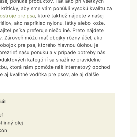
našej ponuke produktov. Tak ako pri všetkých
Stojanové misky
kriticky, aby sme vám ponúkli vysokú kvalitu za
Cestovné misky
ostroje pre psa
, ktoré taktiež nájdete v našej
Dvojmisky
lov, ako napríklad nylonu, látky alebo kože.
iteľ psíka preferuje niečo iné. Preto nájdete
v. Zároveň môžu mať obojky rôzny účel, ako
ý obojok pre psa, ktorého hlavnou úlohou je
prezrieť našu ponuku a v prípade potreby nás
oduktových kategórií sa snažíme pravidelne
zbu, ktorá nám pomôže náš internetový obchod
aj kvalitné vodítka pre psov, ale aj ďalšie
.
Sáčky na exkrementy
Prívesky na obojok
iál
eľ
tlinný olej
ikón