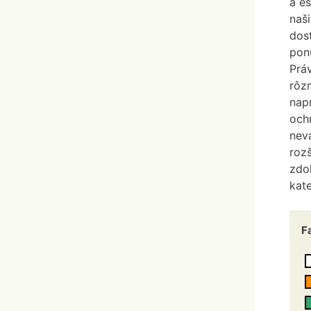
a e
Prepínacie vodítka
naš
Kožené vodítka
dos
Retiazkové vodítka
Krátke vodítka
pon
Prá
rôz
Kožené postroje
napr
Reflexné postroje
och
Postroje pre šteniatka
nev
roz
zdo
kate
Plachty do kufra
F