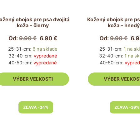
nosti
Možnosti
si
ete
môžete
ožený obojok pre psa dvojitá
Kožený obojok pre ps
koža – čierny
koža – hnedý
rať
vybrať
na
Od:
9.90
€
6.90
€
Od:
9.90
€
6.
nke
stránke
duktu.
produktu.
25-31-cm
:
6 na sklade
25-31-cm
:
1 na sk
32-40-cm
:
vypredané
32-40-cm
:
1 na sk
40-50-cm
:
vypredané
40-50-cm
:
vypre
VÝBER VEĽKOSTI
VÝBER VEĽKOS
to
Tento
ZĽAVA -34%
ZĽAVA -39%
dukt
produkt
má
ero
viacero
antov.
variantov.
nosti
Možnosti