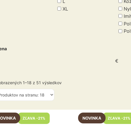
L
Ko
XL
Ny
Imi
Po
Pol
ena
€
obrazených 1–18 z 51 výsledkov
to
Tento
ZĽAVA -21%
ZĽAVA -21%
dukt
produkt
má