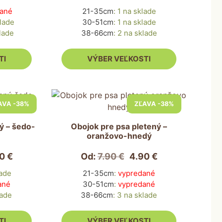
si
ané
21-35cm
:
1 na sklade
môžete
lade
30-51cm
:
1 na sklade
vybrať
lade
38-66cm
:
2 na sklade
na
stránke
TI
VÝBER VEĽKOSTI
produktu.
Tento
AVA -38%
ZĽAVA -38%
produkt
má
ý – šedo-
Obojok pre psa pletený –
viacero
oranžovo-hnedý
variantov.
Možnosti
90
€
Od:
7.90
€
4.90
€
si
lade
21-35cm
:
vypredané
môžete
ané
30-51cm
:
vypredané
vybrať
lade
38-66cm
:
3 na sklade
na
stránke
TI
VÝBER VEĽKOSTI