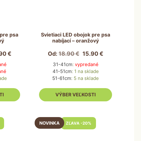
viacero
variantov.
Možnosti
si
môžete
 pre psa
Svietiaci LED obojok pre psa
vý
nabíjací – oranžový
vybrať
na
.90
€
Od:
18.90
€
15.90
€
stránke
produktu.
ané
31-41cm
:
vypredané
ané
41-51cm
:
1 na sklade
lade
51-61cm
:
5 na sklade
TI
VÝBER VEĽKOSTI
Tento
ZĽAVA -20%
produkt
má
viacero