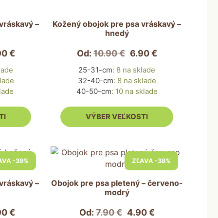
si
môžete
vráskavý –
Kožený obojok pre psa vráskavý –
hnedý
vybrať
na
90
€
Od:
10.90
€
6.90
€
stránke
produktu.
lade
25-31-cm
:
8 na sklade
lade
32-40-cm
:
8 na sklade
lade
40-50-cm
:
10 na sklade
TI
VÝBER VEĽKOSTI
Tento
AVA -39%
ZĽAVA -38%
produkt
má
vráskavý –
Obojok pre psa pletený – červeno-
viacero
modrý
variantov.
Možnosti
90
€
Od:
7.90
€
4.90
€