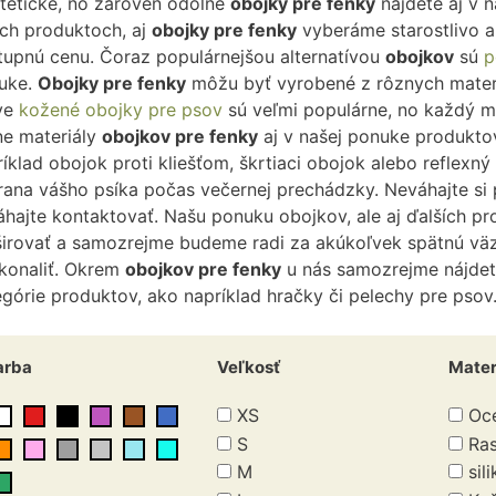
stetické, no zároveň odolné
obojky pre fenky
nájdete aj v 
ich produktoch, aj
obojky pre fenky
vyberáme starostlivo a 
tupnú cenu. Čoraz populárnejšou alternatívou
obojkov
sú
p
uke.
Obojky pre fenky
môžu byť vyrobené z rôznych materiá
ve
kožené obojky pre psov
sú veľmi populárne, no každý maj
ne materiály
obojkov pre fenky
aj v našej ponuke produkto
Pískacie hračky
íklad obojok proti kliešťom, škrtiaci obojok alebo reflexn
Plyšové hračky
rana vášho psíka počas večernej prechádzky. Neváhajte si 
Lanové hračky
Loptičky
áhajte kontaktovať. Našu ponuku obojkov, ale aj ďalších pr
Hračky pre šteniatka
širovať a samozrejme budeme radi za akúkoľvek spätnú vä
konaliť. Okrem
obojkov pre fenky
u nás samozrejme nájdete 
górie produktov, ako napríklad hračky či pelechy pre psov
arba
Veľkosť
Mater
XS
Oc
S
Ras
M
sil