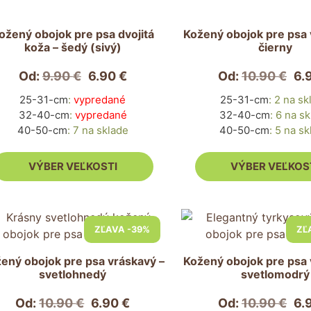
si
ete
môžete
ožený obojok pre psa dvojitá
Kožený obojok pre psa 
koža – šedý (sivý)
čierny
rať
vybrať
na
Od:
9.90
€
6.90
€
Od:
10.90
€
6.
nke
stránke
duktu.
produktu.
25-31-cm
:
vypredané
25-31-cm
:
2 na sk
32-40-cm
:
vypredané
32-40-cm
:
6 na sk
40-50-cm
:
7 na sklade
40-50-cm
:
5 na sk
VÝBER VEĽKOSTI
VÝBER VEĽKOS
to
Tento
ZĽAVA -39%
ZĽ
dukt
produkt
má
ený obojok pre psa vráskavý –
Kožený obojok pre psa 
ero
viacero
svetlohnedý
svetlomodrý
antov.
variantov.
nosti
Možnosti
Od:
10.90
€
6.90
€
Od:
10.90
€
6.