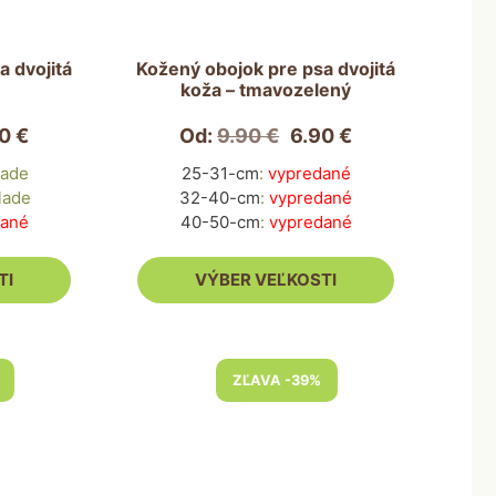
Možnosti
si
môžete
a dvojitá
Kožený obojok pre psa dvojitá
koža – tmavozelený
vybrať
na
90
€
Od:
9.90
€
6.90
€
stránke
produktu.
lade
25-31-cm
:
vypredané
lade
32-40-cm
:
vypredané
dané
40-50-cm
:
vypredané
TI
VÝBER VEĽKOSTI
Tento
ZĽAVA -39%
produkt
má
viacero
variantov.
Možnosti