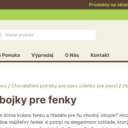
Produkty na sklade dodávame
ducts
rch
á Ponuka
Výpredaj
O Nás
Kontakt
 matrace
 búdy
Výstelky do búdy
Kožené obojky
Reflexné obojky
mov
/
Chovateľské potreby pre psov (všetko pre psov)
/
Ob
Antiparazitné obojky
bojky pre fenky
e doma krásnu fenku a hľadáte pre ňu vhodný obojok? Hoc
šina majiteľov feniek si potrpí na elegantnom vzhľade, kto
ety