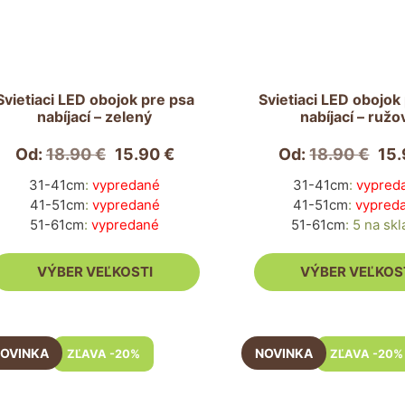
ero
viacero
antov.
variantov.
nosti
Možnosti
si
ete
môžete
Svietiaci LED obojok pre psa
Svietiaci LED obojok
nabíjací – zelený
nabíjací – ružo
rať
vybrať
na
Od:
18.90
€
15.90
€
Od:
18.90
€
15
nke
stránke
duktu.
produktu.
31-41cm
:
vypredané
31-41cm
:
vypred
41-51cm
:
vypredané
41-51cm
:
vypred
51-61cm
:
vypredané
51-61cm
:
5 na sk
VÝBER VEĽKOSTI
VÝBER VEĽKOS
to
Tento
ZĽAVA -20%
ZĽAVA -20%
dukt
produkt
má
ero
viacero