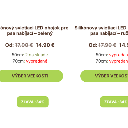
antov.
variantov.
nosti
Možnosti
si
ete
môžete
ikónový svietiaci LED obojok pre
Silikónový svietiaci LED
psa nabíjací – zelený
psa nabíjací – ru
rať
vybrať
na
Od:
17.90
€
14.90
€
Od:
17.90
€
14
nke
stránke
duktu.
produktu.
50cm
:
2 na sklade
50cm
:
vypreda
70cm
:
vypredané
70cm
:
vypreda
VÝBER VEĽKOSTI
VÝBER VEĽKOS
to
Tento
ZĽAVA -34%
ZĽAVA -34%
dukt
produkt
má
ero
viacero
antov.
variantov.