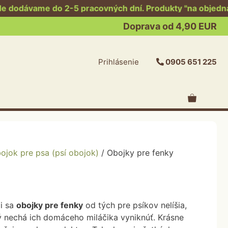
 do 2-5 pracovných dní. Produkty "na objednávku" dodá
Doprava od 4,90 EUR
Prihlásenie
0905 651 225
Kožené obojky
Samonavíjacie vodítka
Reflexné obojky
Prepínacie vodítka
ojok pre psa (psí obojok)
/ Obojky pre fenky
Retiazkové obojky
Kožené vodítka
Antiparazitné obojky
Chladiace obojky
Svietiace obojky
Nerezové misky
Nylonové obojky
i sa
obojky pre fenky
od tých pre psíkov nelíšia,
rý nechá ich domáceho miláčika vyniknúť. Krásne
Nerezové misky