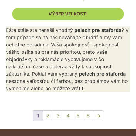
vybrať
na
VÝBER VEĽKOSTI
stránke
produktu.
Ešte stále ste nenašli vhodný
pelech pre
staforda
? V
tom prípade sa na nás neváhajte obrátiť a my vám
ochotne poradíme. Vaša spokojnosť i spokojnosť
vášho psíka sú pre nás prioritou, preto vaše
objednávky a reklamácie vybavujeme v čo
najkratšom čase a doteraz vždy k spokojnosti
zákazníka. Pokiaľ vám vybraný
pelech pre staforda
nesadne veľkosťou či farbou, bez problémov vám ho
vymeníme alebo ho môžete vrátiť.
1
2
3
4
5
6
→