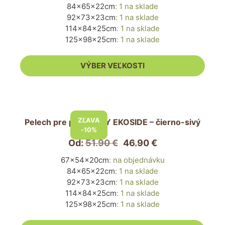
84x65x22cm
:
1 na sklade
si
92x73x23cm
:
1 na sklade
môžete
114x84x25cm
:
1 na sklade
vybrať
125x98x25cm
:
1 na sklade
na
stránke
VÝBER VEĽKOSTI
produktu.
Tento
produkt
ZĽAVA
Pelech pre psa PUFFY EKOSIDE – čierno-sivý
má
-10%
viacero
Od:
51.90
€
46.90
€
variantov.
67x54x20cm
:
na objednávku
Možnosti
84x65x22cm
:
1 na sklade
si
92x73x23cm
:
1 na sklade
môžete
114x84x25cm
:
1 na sklade
vybrať
125x98x25cm
:
1 na sklade
na
stránke