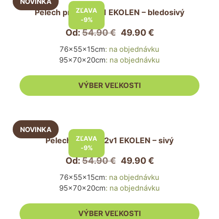
produkt
ZĽAVA
Pelech pre psa 2v1 EKOLEN – bledosivý
má
-9%
viacero
Od:
54.90
€
49.90
€
variantov.
76x55x15cm
:
na objednávku
Možnosti
95x70x20cm
:
na objednávku
si
môžete
VÝBER VEĽKOSTI
vybrať
na
stránke
Tento
produktu.
produkt
ZĽAVA
Pelech pre psa 2v1 EKOLEN – sivý
má
-9%
viacero
Od:
54.90
€
49.90
€
variantov.
76x55x15cm
:
na objednávku
Možnosti
95x70x20cm
:
na objednávku
si
môžete
VÝBER VEĽKOSTI
vybrať