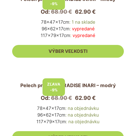
má
-9%
viacero
Od:
68.90
€
62.90
€
variantov.
78x47x17cm
:
1 na sklade
Možnosti
96x62x17cm
:
vypredané
si
117x79x17cm
:
vypredané
môžete
vybrať
VÝBER VEĽKOSTI
na
stránke
produktu.
Tento
produkt
ZĽAVA
Pelech pre psa PARADISE INARI – modrý
má
-9%
viacero
Od:
68.90
€
62.90
€
variantov.
78x47x17cm
:
na objednávku
Možnosti
96x62x17cm
:
na objednávku
si
117x79x17cm
:
na objednávku
môžete
vybrať