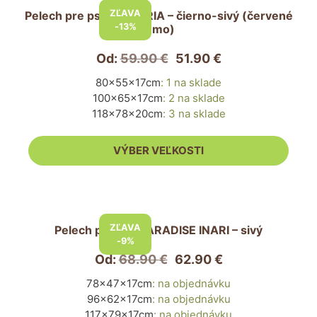
produkt
ZĽAVA
Pelech pre psa VICTORIA – čierno-sivý (červené
má
-13%
lemo)
viacero
variantov.
Od:
59.90
€
51.90
€
Možnosti
80x55x17cm
:
1 na sklade
si
100x65x17cm
:
2 na sklade
môžete
118x78x20cm
:
3 na sklade
vybrať
na
VÝBER VEĽKOSTI
stránke
produktu.
Tento
produkt
ZĽAVA
Pelech pre psa PARADISE INARI – sivý
má
-9%
viacero
Od:
68.90
€
62.90
€
variantov.
78x47x17cm
:
na objednávku
Možnosti
96x62x17cm
:
na objednávku
si
117x79x17cm
:
na objednávku