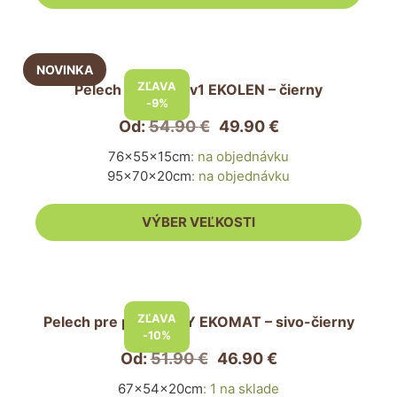
na
stránke
Tento
produktu.
produkt
ZĽAVA
Pelech pre psa 2v1 EKOLEN – čierny
má
-9%
viacero
Od:
54.90
€
49.90
€
variantov.
76x55x15cm
:
na objednávku
Možnosti
95x70x20cm
:
na objednávku
si
môžete
VÝBER VEĽKOSTI
vybrať
na
stránke
Tento
produktu.
produkt
ZĽAVA
Pelech pre psa PUFFY EKOMAT – sivo-čierny
má
-10%
viacero
Od:
51.90
€
46.90
€
variantov.
67x54x20cm
:
1 na sklade
Možnosti