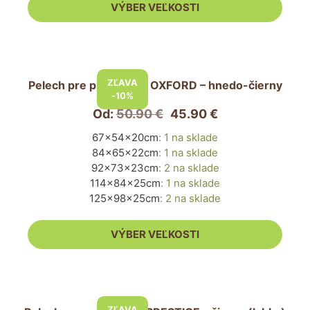
VÝBER VEĽKOSTI
produktu.
Tento
produkt
ZĽAVA
Pelech pre psa PUFFY OXFORD – hnedo-čierny
má
-10%
viacero
Od:
50.90
€
45.90
€
variantov.
67x54x20cm
:
1 na sklade
Možnosti
84x65x22cm
:
1 na sklade
si
92x73x23cm
:
2 na sklade
môžete
114x84x25cm
:
1 na sklade
vybrať
125x98x25cm
:
2 na sklade
na
stránke
VÝBER VEĽKOSTI
produktu.
Tento
produkt
ZĽAVA