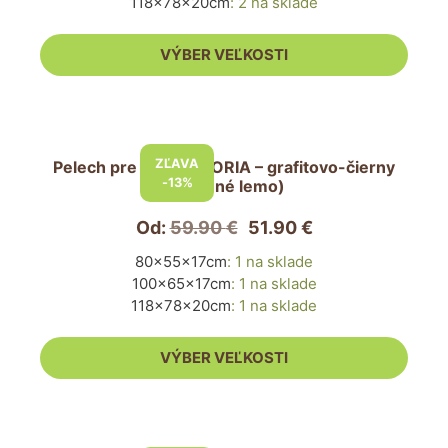
118x78x20cm
:
2 na sklade
môžete
vybrať
VÝBER VEĽKOSTI
na
stránke
produktu.
Tento
produkt
ZĽAVA
Pelech pre psa VICTORIA – grafitovo-čierny
má
-13%
(červené lemo)
viacero
variantov.
Od:
59.90
€
51.90
€
Možnosti
80x55x17cm
:
1 na sklade
si
100x65x17cm
:
1 na sklade
môžete
118x78x20cm
:
1 na sklade
vybrať
na
VÝBER VEĽKOSTI
stránke
produktu.
Tento