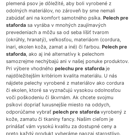
plemená psov je dôležité, aby boli vyrobené z
odolných materiálov, no zároveň by sme nemali
zabúdať ani na komfort samotného psíka.
Pelech pre
staforda
sa vyrába v mnohých zaujímavých
prevedeniach a môžu sa od seba líšiť tvarom
(okrúhly, hranatý), veľkosťou, materiáom (cordura,
inari, ekolen koža, zamat a iné) či farbou.
Pelech pre
staforda
, ako aj iné alternatívy k pelechom
samozrejme nechýbajú ani v našej ponuke produktov.
Pri výbere vhodného
pelechu pre
staforda
je
najdôležitejším kritériom kvalita materiálu. U nás
nájdete pelechy vyrobené z materiálov ako cordura
či ekolen, ktoré sa vyznačujú vysokou odolnosťou
voči poškodeniu či škvrnám. Ak chcete svojmu
psíkovi dopriať luxusnejšie miesto na oddych,
odporúčame vybrať
pelech pre
staforda
vyrobený z
kože, zamatu či tkaniny fancy. Našim cieľom je
prinášať vám vysokú kvalitu za dostupné ceny a
preto každý produkt vyberáme naozaj starostlivo.