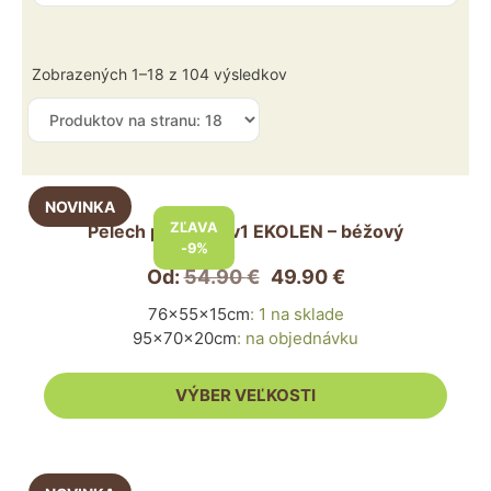
Zobrazených 1–18 z 104 výsledkov
Tento
produkt
ZĽAVA
Pelech pre psa 2v1 EKOLEN – béžový
má
-9%
viacero
Od:
54.90
€
49.90
€
variantov.
76x55x15cm
:
1 na sklade
Možnosti
95x70x20cm
:
na objednávku
si
môžete
VÝBER VEĽKOSTI
vybrať
na
stránke
Tento
produktu.