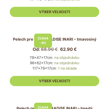
môžete
vybrať
VÝBER VEĽKOSTI
na
stránke
produktu.
Tento
produkt
ZĽAVA
Pelech pre psa PARADISE INARI – tmavosivý
má
-9%
viacero
Od:
68.90
€
62.90
€
variantov.
78x47x17cm
:
na objednávku
Možnosti
96x62x17cm
:
na objednávku
si
117x79x17cm
:
1 na sklade
môžete
vybrať
VÝBER VEĽKOSTI
na
stránke
produktu.
Tento
produkt
ZĽAVA
Pelech pre psa PARADISE INARI – hnedý