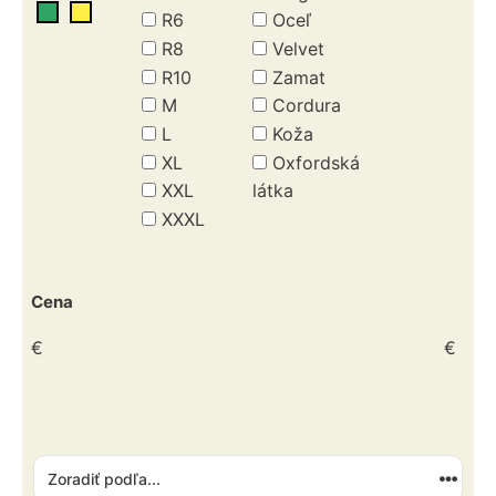
R6
Oceľ
R8
Velvet
R10
Zamat
M
Cordura
L
Koža
XL
Oxfordská
XXL
látka
XXXL
Cena
€
€