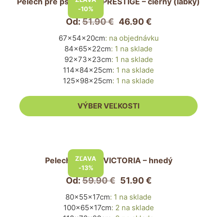
Pelech pre psa PUFFY PRESTIGE – čierny (labky)
má
-10%
viacero
Od:
51.90
€
46.90
€
variantov.
67x54x20cm
:
na objednávku
Možnosti
84x65x22cm
:
1 na sklade
si
92x73x23cm
:
1 na sklade
môžete
114x84x25cm
:
1 na sklade
vybrať
125x98x25cm
:
1 na sklade
na
stránke
VÝBER VEĽKOSTI
produktu.
Tento
produkt
ZĽAVA
Pelech pre psa VICTORIA – hnedý
má
-13%
viacero
Od:
59.90
€
51.90
€
variantov.
80x55x17cm
:
1 na sklade
Možnosti
100x65x17cm
:
2 na sklade
si