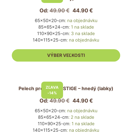
viacero
variantov.
Od:
49.90
€
44.90
€
Možnosti
65x50x20-cm
:
na objednávku
si
85x65x24-cm
:
1 na sklade
môžete
110x90x25-cm
:
3 na sklade
vybrať
140x115x25-cm
:
na objednávku
na
stránke
VÝBER VEĽKOSTI
produktu.
Tento
produkt
ZĽAVA
Pelech pre psa PRESTIGE – hnedý (labky)
má
-14%
viacero
Od:
49.90
€
44.90
€
variantov.
65x50x20-cm
:
na objednávku
Možnosti
85x65x24-cm
:
2 na sklade
si
110x90x25-cm
:
1 na sklade
môžete
140x115x25-cm
:
na objednávku