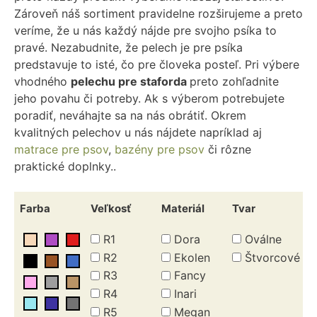
Zároveň náš sortiment pravidelne rozširujeme a preto
veríme, že u nás každý nájde pre svojho psíka to
pravé. Nezabudnite, že pelech je pre psíka
predstavuje to isté, čo pre človeka posteľ. Pri výbere
vhodného
pelechu pre staforda
preto zohľadnite
jeho povahu či potreby. Ak s výberom potrebujete
poradiť, neváhajte sa na nás obrátiť. Okrem
kvalitných pelechov u nás nájdete napríklad aj
matrace pre psov
,
bazény pre psov
či rôzne
praktické doplnky..
Farba
Veľkosť
Materiál
Tvar
R1
Dora
Oválne
R2
Ekolen
Štvorcové
R3
Fancy
R4
Inari
R5
Megan