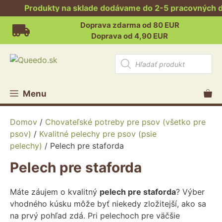
Produkty na sklade dodávame do 2-5 pracovných dní. 
Preskočiť
Doprava zdarma od 80 EUR
na
Doprava od 4,90 EUR
obsah
Products
search
Menu
Domov
/
Chovateľské potreby pre psov (všetko pre
psov)
/
Kvalitné pelechy pre psov (psie
pelechy)
/ Pelech pre staforda
Pelech pre staforda
Máte záujem o kvalitný
pelech pre staforda
? Výber
vhodného kúsku môže byť niekedy zložitejší, ako sa
na prvý pohľad zdá. Pri pelechoch pre väčšie