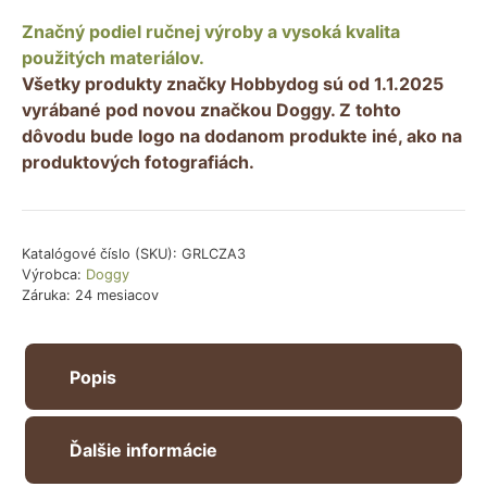
pre
Značný podiel ručnej výroby a vysoká kvalita
psa
použitých materiálov.
GRAND
Všetky produkty značky Hobbydog sú od 1.1.2025
LIGHT
vyrábané pod novou značkou Doggy. Z tohto
–
dôvodu bude logo na dodanom produkte iné, ako na
tmavosivý
produktových fotografiách.
Katalógové číslo (SKU):
GRLCZA3
Výrobca:
Doggy
Záruka: 24 mesiacov
Popis
Ďalšie informácie