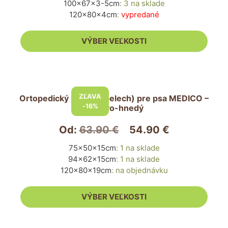
100x67x3-5cm
:
3 na sklade
si
120x80x4cm
:
vypredané
môžete
vybrať
VÝBER VEĽKOSTI
na
stránke
produktu.
Tento
produkt
ZĽAVA
Ortopedický matrac (pelech) pre psa MEDICO –
má
-16%
béžovo-hnedý
viacero
variantov.
Od:
63.90
€
54.90
€
Možnosti
75x50x15cm
:
1 na sklade
si
94x62x15cm
:
1 na sklade
môžete
120x80x19cm
:
na objednávku
vybrať
na
VÝBER VEĽKOSTI
stránke
produktu.