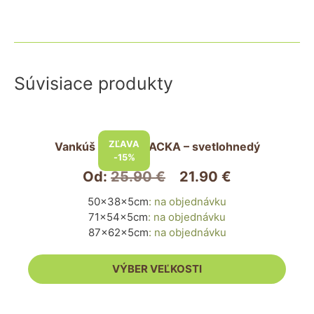
Súvisiace produkty
Tento
produkt
ZĽAVA
Vankúš pre psa PACKA – svetlohnedý
má
-15%
viacero
Od:
25.90
€
21.90
€
variantov.
50x38x5cm
:
na objednávku
Možnosti
71x54x5cm
:
na objednávku
si
87x62x5cm
:
na objednávku
môžete
vybrať
VÝBER VEĽKOSTI
na
stránke
produktu.