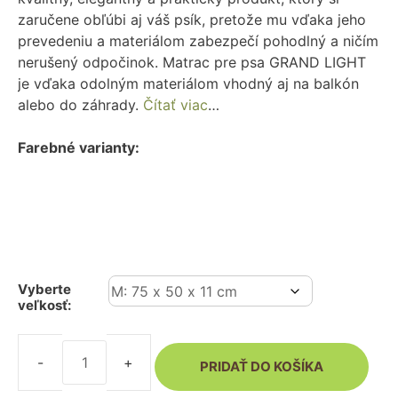
zaručene obľúbi aj váš psík, pretože mu vďaka jeho
prevedeniu a materiálom zabezpečí pohodlný a ničím
nerušený odpočinok. Matrac pre psa GRAND LIGHT
je vďaka odolným materiálom vhodný aj na balkón
alebo do záhrady.
Čítať viac
…
Farebné varianty:
Vyberte
veľkosť:
PRIDAŤ DO KOŠÍKA
množstvo
Matrac