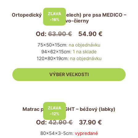
Tento
produkt
ZĽAVA
Ortopedický matrac (pelech) pre psa MEDICO –
má
-16%
grafitovo-čierny
viacero
variantov.
Od:
63.90
€
54.90
€
Možnosti
75x50x15cm
:
na objednávku
si
94x62x15cm
:
1 na sklade
môžete
120x80x19cm
:
na objednávku
vybrať
na
VÝBER VEĽKOSTI
stránke
produktu.
Tento
produkt
ZĽAVA
Matrac pre psa LIGHT – béžový (labky)
má
-12%
viacero
Od:
42.90
€
37.90
€
variantov.
80x54x3-5cm
:
vypredané
Možnosti