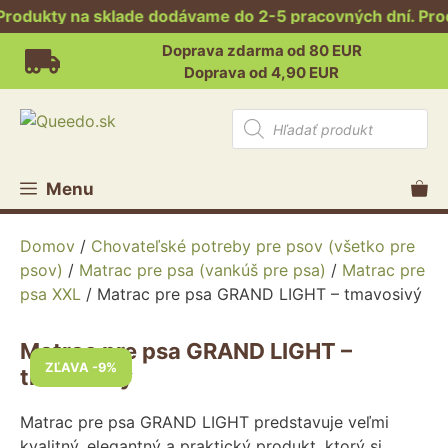
odukty na sklade dodávame do 2-5 pracovných dní. Produ
Preskočiť
Doprava zdarma od 80 EUR
na
Doprava od 4,90 EUR
obsah
Products
search
Menu
Domov
/
Chovateľské potreby pre psov (všetko pre
psov)
/
Matrac pre psa (vankúš pre psa)
/
Matrac pre
psa XXL
/ Matrac pre psa GRAND LIGHT – tmavosivý
Matrac pre psa GRAND LIGHT –
ZĽAVA -9%
tmavosivý
Matrac pre psa GRAND LIGHT predstavuje veľmi
kvalitný, elegantný a praktický produkt, ktorý si