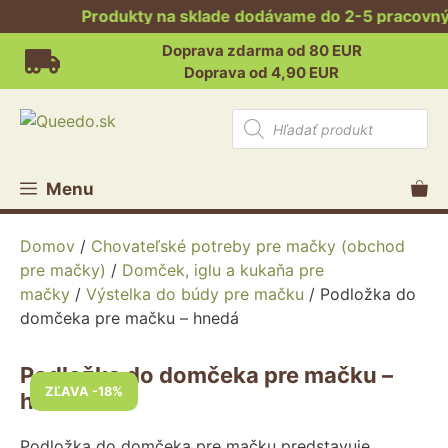
Produkty na sklade dodávame do 2-5 pracovných
Preskočiť
Doprava zdarma od 80 EUR
na
Doprava od 4,90 EUR
obsah
Products
search
Menu
Domov
/
Chovateľské potreby pre mačky (obchod
pre mačky)
/
Domček, iglu a kukaňa pre
mačky
/
Výstelka do búdy pre mačku
/ Podložka do
domčeka pre mačku – hnedá
Podložka do domčeka pre mačku –
ZĽAVA -18%
hnedá
Podložka do domčeka pre mačku predstavuje