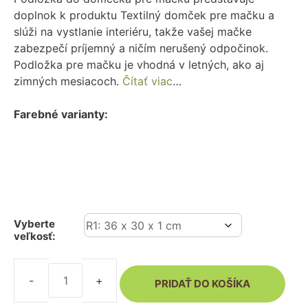
doplnok k produktu Textilný domček pre mačku a
slúži na vystlanie interiéru, takže vašej mačke
zabezpečí príjemný a ničím nerušený odpočinok.
Podložka pre mačku je vhodná v letných, ako aj
zimných mesiacoch.
Čítať viac
…
Farebné varianty:
Vyberte
veľkosť:
PRIDAŤ DO KOŠÍKA
množstvo
Podložka