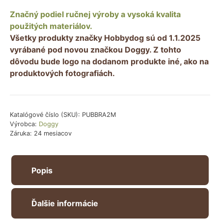
do
Značný podiel ručnej výroby a vysoká kvalita
domčeka
použitých materiálov.
pre
Všetky produkty značky Hobbydog sú od 1.1.2025
mačku
vyrábané pod novou značkou Doggy. Z tohto
–
dôvodu bude logo na dodanom produkte iné, ako na
hnedá
produktových fotografiách.
Katalógové číslo (SKU):
PUBBRA2M
Výrobca:
Doggy
Záruka: 24 mesiacov
Popis
Ďalšie informácie