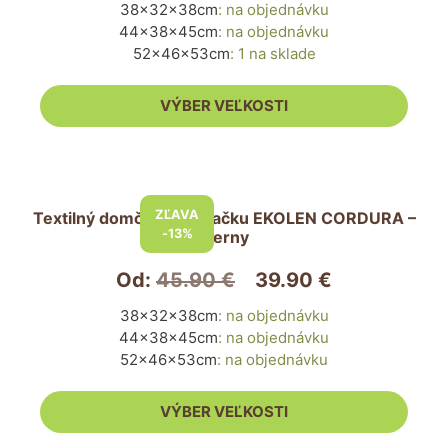
38x32x38cm
:
na objednávku
Možnosti
44x38x45cm
:
na objednávku
si
52x46x53cm
:
1 na sklade
môžete
vybrať
VÝBER VEĽKOSTI
na
stránke
produktu.
Tento
produkt
ZĽAVA
Textilný domček pre mačku EKOLEN CORDURA –
má
-13%
čierny
viacero
variantov.
Od:
45.90
€
39.90
€
Možnosti
38x32x38cm
:
na objednávku
si
44x38x45cm
:
na objednávku
môžete
52x46x53cm
:
na objednávku
vybrať
na
VÝBER VEĽKOSTI
stránke
produktu.