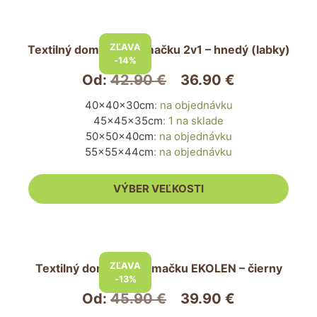
Tento
produkt
ZĽAVA
Textilný domček pre mačku 2v1 – hnedý (labky)
má
-14%
viacero
Od:
42.90
€
36.90
€
variantov.
40x40x30cm
:
na objednávku
Možnosti
45x45x35cm
:
1 na sklade
si
50x50x40cm
:
na objednávku
môžete
55x55x44cm
:
na objednávku
vybrať
na
VÝBER VEĽKOSTI
stránke
produktu.
Tento
produkt
ZĽAVA
Textilný domček pre mačku EKOLEN – čierny
má
-13%
viacero
Od:
45.90
€
39.90
€
variantov.