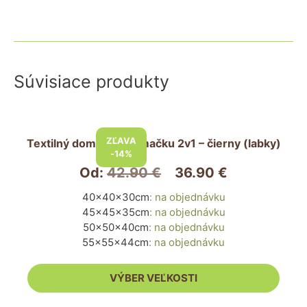
Súvisiace produkty
Tento
produkt
ZĽAVA
Textilný domček pre mačku 2v1 – čierny (labky)
má
-14%
viacero
Od:
42.90
€
36.90
€
variantov.
40x40x30cm
:
na objednávku
Možnosti
45x45x35cm
:
na objednávku
si
50x50x40cm
:
na objednávku
môžete
55x55x44cm
:
na objednávku
vybrať
na
VÝBER VEĽKOSTI
stránke
produktu.