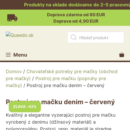
Produkty na sklade dodávame do 2-5 pracovných
Preskočiť
Doprava zdarma od 80 EUR
na
Doprava od 4,90 EUR
obsah
Products
search
Menu
Domov
/
Chovateľské potreby pre mačky (obchod
pre mačky)
/
Postroj pre mačku (popruhy pre
mačky)
/ Postroj pre mačku denim – červený
Postroj pre mačku denim – červený
ZĽAVA -42%
Kvalitný a elegantne vyzerajúci postroj pre mačku
vyrobený z denimu (džínsový materiál) a
polypropylénu. Postroj, resp. materiál je stredne