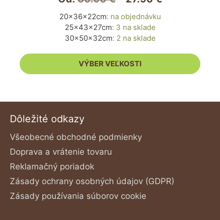
variantov.
20x36x22cm
:
na objednávku
Možnosti
25x43x27cm
:
3 na sklade
si
30x50x32cm
:
2 na sklade
môžete
vybrať
VÝBER VEĽKOSTI
na
stránke
produktu.
Dôležité odkazy
Všeobecné obchodné podmienky
Doprava a vrátenie tovaru
Reklamačný poriadok
Zásady ochrany osobných údajov (GDPR)
Zásady používania súborov cookie