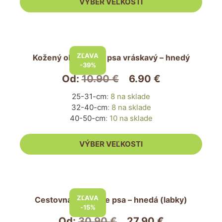
VÝBER VEĽKOSTI
na
stránke
produktu.
Tento
produkt
ZĽAVA
Kožený obojok pre psa vráskavý – hnedý
má
-39%
viacero
Od:
10.90
€
6.90
€
variantov.
25-31-cm
:
8 na sklade
Možnosti
32-40-cm
:
8 na sklade
si
40-50-cm
:
10 na sklade
môžete
vybrať
VÝBER VEĽKOSTI
na
stránke
produktu.
Tento
produkt
ZĽAVA
Cestovná taška pre psa – hnedá (labky)
má
-15%
viacero
Od:
30.90
€
27.90
€