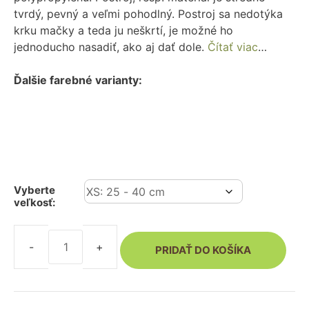
tvrdý, pevný a veľmi pohodlný. Postroj sa nedotýka
krku mačky a teda ju neškrtí, je možné ho
jednoducho nasadiť, ako aj dať dole.
Čítať viac
…
Ďalšie farebné varianty:
Vyberte
veľkosť:
PRIDAŤ DO KOŠÍKA
množstvo
Postroj
pre
mačku