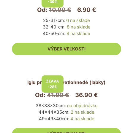
-39%
viacero
Od:
10.90
€
6.90
€
variantov.
25-31-cm
:
6 na sklade
Možnosti
32-40-cm
:
8 na sklade
si
40-50-cm
:
8 na sklade
môžete
vybrať
VÝBER VEĽKOSTI
na
stránke
produktu.
Tento
produkt
ZĽAVA
Iglu pre psa – svetlohnedé (labky)
má
-28%
viacero
Od:
41.90
€
36.90
€
variantov.
38x38x30cm
:
na objednávku
Možnosti
44x44x35cm
:
2 na sklade
si
49x49x40cm
:
4 na sklade
môžete
vybrať