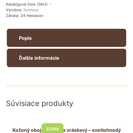
denim
Katalógové číslo (SKU):
-
Výrobca:
Nobleza
-
Záruka: 24 mesiacov
červený
Popis
Ďalšie informácie
Súvisiace produkty
Tento
produkt
ZĽAVA
Kožený obojok pre psa vráskavý – svetlohnedý
má