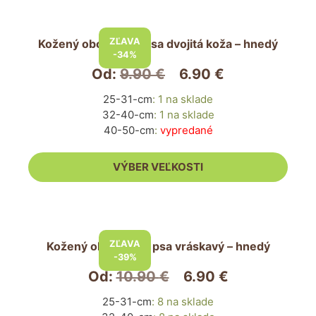
Tento
produkt
ZĽAVA
Kožený obojok pre psa dvojitá koža – hnedý
má
-34%
viacero
Od:
9.90
€
6.90
€
variantov.
25-31-cm
:
1 na sklade
Možnosti
32-40-cm
:
1 na sklade
si
40-50-cm
:
vypredané
môžete
vybrať
VÝBER VEĽKOSTI
na
stránke
produktu.
Tento
produkt
ZĽAVA
Kožený obojok pre psa vráskavý – hnedý
má
-39%
viacero
Od:
10.90
€
6.90
€
variantov.
25-31-cm
:
8 na sklade
Možnosti