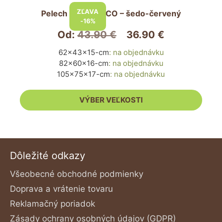
produkt
ZĽAVA
Pelech pre psa ECO – šedo-červený
má
-16%
viacero
Od:
43.90
€
36.90
€
variantov.
62x43x15-cm
:
na objednávku
Možnosti
82x60x16-cm
:
na objednávku
si
105x75x17-cm
:
na objednávku
môžete
vybrať
VÝBER VEĽKOSTI
na
stránke
produktu.
Dôležité odkazy
Všeobecné obchodné podmienky
Doprava a vrátenie tovaru
Reklamačný poriadok
Zásady ochrany osobných údajov (GDPR)