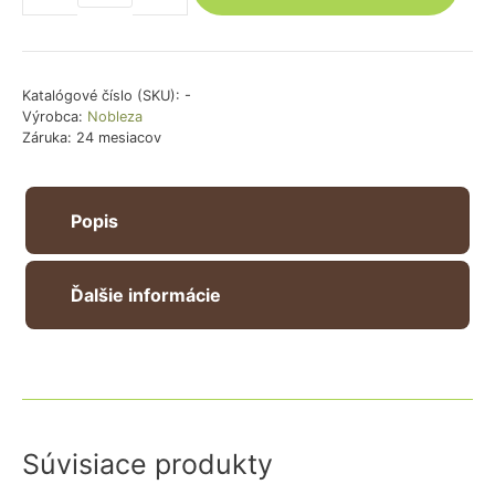
Postroj
pre
mačku
light
Katalógové číslo (SKU):
-
Výrobca:
Nobleza
-
Záruka: 24 mesiacov
oranžový
Popis
Ďalšie informácie
Súvisiace produkty