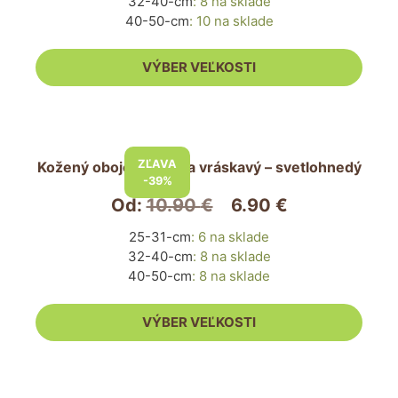
32-40-cm
:
8 na sklade
si
40-50-cm
:
10 na sklade
môžete
vybrať
VÝBER VEĽKOSTI
na
stránke
produktu.
Tento
produkt
ZĽAVA
Kožený obojok pre psa vráskavý – svetlohnedý
má
-39%
viacero
Od:
10.90
€
6.90
€
variantov.
25-31-cm
:
6 na sklade
Možnosti
32-40-cm
:
8 na sklade
si
40-50-cm
:
8 na sklade
môžete
vybrať
VÝBER VEĽKOSTI
na
stránke
produktu.
Tento