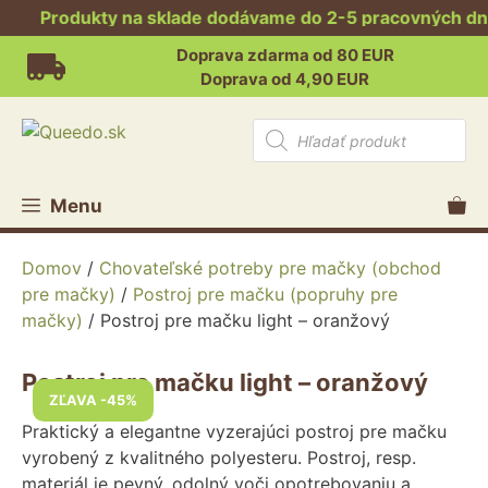
Produkty na sklade dodávame do 2-5 pracovných dní. 
Preskočiť
Doprava zdarma od 80 EUR
na
Doprava od 4,90 EUR
obsah
Products
search
Menu
Domov
/
Chovateľské potreby pre mačky (obchod
pre mačky)
/
Postroj pre mačku (popruhy pre
mačky)
/ Postroj pre mačku light – oranžový
Postroj pre mačku light – oranžový
ZĽAVA -45%
Praktický a elegantne vyzerajúci postroj pre mačku
vyrobený z kvalitného polyesteru. Postroj, resp.
materiál je pevný, odolný voči opotrebovaniu a