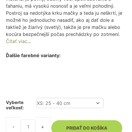
ťahaniu, má vysokú nosnosť a je veľmi pohodlný.
Postroj sa nedotýka krku mačky a teda ju neškrtí, je
možné ho jednoducho nasadiť, ako aj dať dole a
taktiež je žiarivý (svetlý), takže je pre mačku alebo
kocúra bezpečnejší počas prechádzky po zotmení.
Čítať viac
…
Ďalšie farebné varianty:
Vyberte
veľkosť:
PRIDAŤ DO KOŠÍKA
množstvo