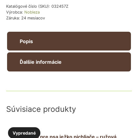
Katalógové číslo (SKU):
032457Z
Výrobca:
Nobleza
Záruka: 24 mesiacov
Popis
Ďalšie informácie
Súvisiace produkty
Vypredané
Hračka pre psa ježko pichliače – ružová