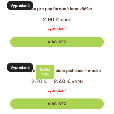
Vypredané
Hračka pre psa farebné lano väčšie
2.90
€
s DPH
vypredané
VIAC INFO
Vypredané
ZĽAVA
Hračka pre psa lopta biele pichliače – modrá
-11%
Pôvodná
Aktuálna
2.70
€
2.40
€
s DPH
cena
cena
vypredané
bola:
je:
2.70 €.
2.40 €.
VIAC INFO