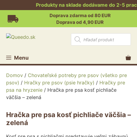
Produkty na sklade dodávame do 2-5 pracov
Preskočiť
Doprava zdarma od 80 EUR
na
Doprava od 4,90 EUR
obsah
Products
search
Menu
Domov
/
Chovateľské potreby pre psov (všetko pre
psov)
/
Hračky pre psov (psie hračky)
/
Hračky pre
psa na hryzenie
/ Hračka pre psa kosť pichliače
väčšia – zelená
Hračka pre psa kosť pichliače väčšia –
zelená
Kosť pre psa s pichliačmi predstavuje veľmi zábavnú,