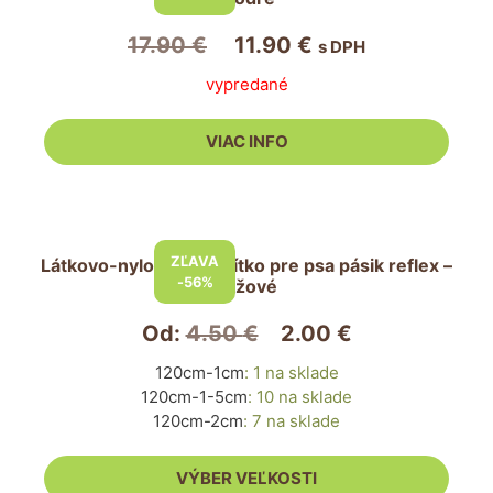
Pôvodná
Aktuálna
17.90
€
11.90
€
s DPH
cena
cena
vypredané
bola:
je:
17.90 €.
11.90 €.
VIAC INFO
Tento
produkt
ZĽAVA
Látkovo-nylonové vodítko pre psa pásik reflex –
má
-56%
ružové
viacero
variantov.
Od:
4.50
€
2.00
€
Možnosti
120cm-1cm
:
1 na sklade
si
120cm-1-5cm
:
10 na sklade
môžete
120cm-2cm
:
7 na sklade
vybrať
na
VÝBER VEĽKOSTI
stránke