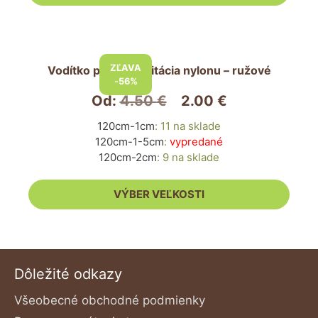
produktu.
Tento
produkt
ZĽAVA
Vodítko pre psa imitácia nylonu – ružové
má
-56%
viacero
Od:
4.50
€
2.00
€
variantov.
120cm-1cm
:
11 na sklade
Možnosti
120cm-1-5cm
:
vypredané
si
120cm-2cm
:
9 na sklade
môžete
vybrať
VÝBER VEĽKOSTI
na
stránke
produktu.
Dôležité odkazy
Všeobecné obchodné podmienky