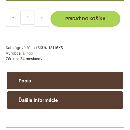
11.90 €.
7.90 €.
PRIDAŤ DO KOŠÍKA
množstvo
Kožené
vodítko
pre
psa
Katalógové číslo (SKU):
13116XS
Výrobca:
Dingo
diamanty
Záruka: 24 mesiacov
-
červené
Popis
Ďalšie informácie