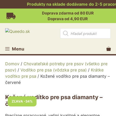
Produkty na sklade dodávame do 2-5 pracovný
Preskočiť
Doprava zdarma od 80 EUR
na
Doprava od 4,90 EUR
obsah
Products
search
Menu
Domov
/
Chovateľské potreby pre psov (všetko pre
psov)
/
Vodítko pre psa (vôdzka pre psa)
/
Krátke
vodítko pre psa
/ Kožené vodítko pre psa diamanty –
červené
Kožené vodítko pre psa diamanty –
ZĽAVA -34%
červené
Precízne spracované, veľmi kvalitné a elegantne