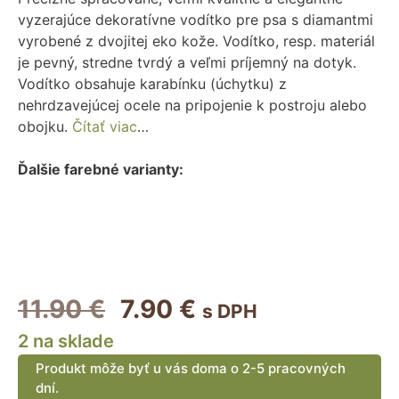
vyzerajúce dekoratívne vodítko pre psa s diamantmi
vyrobené z dvojitej eko kože. Vodítko, resp. materiál
je pevný, stredne tvrdý a veľmi príjemný na dotyk.
Vodítko obsahuje karabínku (úchytku) z
nehrdzavejúcej ocele na pripojenie k postroju alebo
obojku.
Čítať viac
…
Ďalšie farebné varianty:
Pôvodná
Aktuálna
11.90
€
7.90
€
s DPH
2 na sklade
cena
cena
Produkt môže byť u vás doma o 2-5 pracovných
bola:
je:
dní.