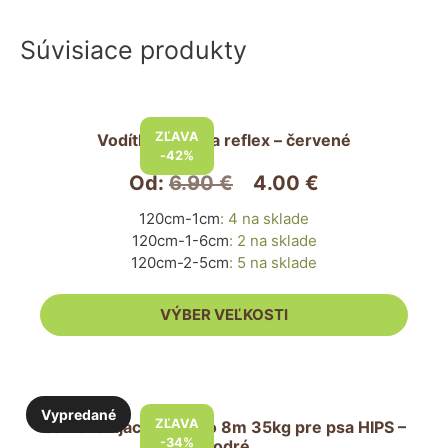
Súvisiace produkty
Tento
produkt
ZĽAVA
Vodítko pre psa reflex – červené
má
-42%
viacero
Od:
6.90
€
4.00
€
variantov.
120cm-1cm
:
4 na sklade
Možnosti
120cm-1-6cm
:
2 na sklade
si
120cm-2-5cm
:
5 na sklade
môžete
vybrať
VÝBER VEĽKOSTI
na
stránke
produktu.
Vypredané
ZĽAVA
Samonavíjacie vodítko 8m 35kg pre psa HIPS –
-34%
modré