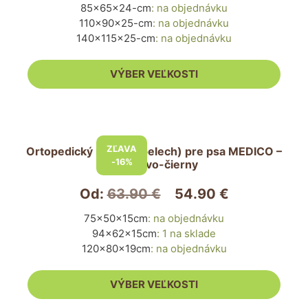
85x65x24-cm
:
na objednávku
si
110x90x25-cm
:
na objednávku
môžete
140x115x25-cm
:
na objednávku
vybrať
na
VÝBER VEĽKOSTI
stránke
produktu.
Tento
produkt
ZĽAVA
Ortopedický matrac (pelech) pre psa MEDICO –
má
-16%
grafitovo-čierny
viacero
variantov.
Od:
63.90
€
54.90
€
Možnosti
75x50x15cm
:
na objednávku
si
94x62x15cm
:
1 na sklade
môžete
120x80x19cm
:
na objednávku
vybrať
na
VÝBER VEĽKOSTI
stránke
produktu.