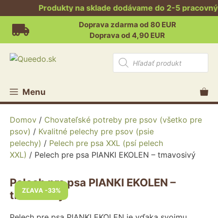
Produkty na sklade dodávame do 2-5 pracovných 
Preskočiť
Doprava zdarma od 80 EUR
na
Doprava od 4,90 EUR
obsah
Products
search
Menu
Domov
/
Chovateľské potreby pre psov (všetko pre
psov)
/
Kvalitné pelechy pre psov (psie
pelechy)
/
Pelech pre psa XXL (psí pelech
XXL)
/ Pelech pre psa PIANKI EKOLEN – tmavosivý
Pelech pre psa PIANKI EKOLEN –
ZĽAVA -33%
tmavosivý
Pelech pre psa PIANKI EKOLEN je vďaka svojmu