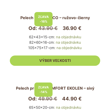
produktu.
Tento
produkt
ZĽAVA
Pelech pre psa ECO – ružovo-čierny
má
-16%
viacero
Od:
43.90
€
36.90
€
variantov.
62x43x15-cm
:
na objednávku
Možnosti
82x60x16-cm
:
na objednávku
si
105x75x17-cm
:
na objednávku
môžete
vybrať
VÝBER VEĽKOSTI
na
stránke
produktu.
Tento
produkt
ZĽAVA
Pelech pre psa COMFORT EKOLEN – sivý
má
-14%
viacero
Od:
49.90
€
44.90
€
variantov.
65x50x20-cm
:
na objednávku
Možnosti