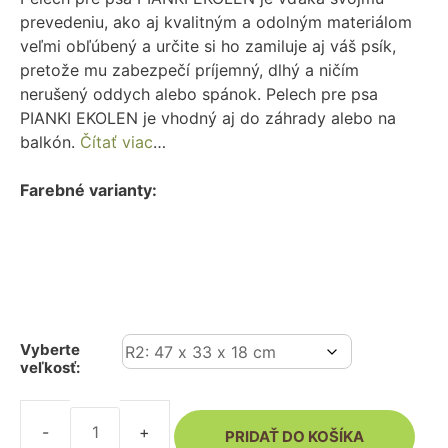
prevedeniu, ako aj kvalitným a odolným materiálom
veľmi obľúbený a určite si ho zamiluje aj váš psík,
pretože mu zabezpečí príjemný, dlhý a ničím
nerušený oddych alebo spánok. Pelech pre psa
PIANKI EKOLEN je vhodný aj do záhrady alebo na
balkón.
Čítať viac
…
Farebné varianty:
Vyberte
veľkosť:
PRIDAŤ DO KOŠÍKA
množstvo