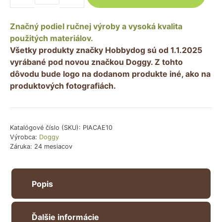
Pelech
pre
Značný podiel ručnej výroby a vysoká kvalita
psa
použitých materiálov.
PIANKI
Všetky produkty značky Hobbydog sú od 1.1.2025
EKOLEN
vyrábané pod novou značkou Doggy. Z tohto
–
dôvodu bude logo na dodanom produkte iné, ako na
tmavosivý
produktových fotografiách.
Katalógové číslo (SKU):
PIACAE10
Výrobca:
Doggy
Záruka: 24 mesiacov
Popis
Ďalšie informácie