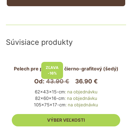
Súvisiace produkty
Tento
produkt
ZĽAVA
Pelech pre psa ECO – čierno-grafitový (šedý)
má
-16%
viacero
Od:
43.90
€
36.90
€
variantov.
62x43x15-cm
:
na objednávku
Možnosti
82x60x16-cm
:
na objednávku
si
105x75x17-cm
:
na objednávku
môžete
vybrať
VÝBER VEĽKOSTI
na
stránke