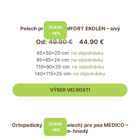
produktu.
Tento
produkt
ZĽAVA
Pelech pre psa COMFORT EKOLEN – sivý
má
-14%
viacero
Od:
49.90
€
44.90
€
variantov.
65x50x20-cm
:
na objednávku
Možnosti
85x65x24-cm
:
na objednávku
si
110x90x25-cm
:
na objednávku
môžete
140x115x25-cm
:
na objednávku
vybrať
na
VÝBER VEĽKOSTI
stránke
produktu.
Tento
produkt
ZĽAVA
Ortopedický matrac (pelech) pre psa MEDICO –
má
-16%
béžovo-hnedý
viacero