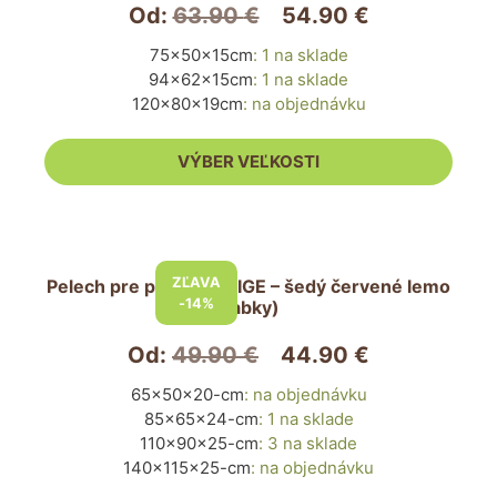
variantov.
Od:
63.90
€
54.90
€
Možnosti
75x50x15cm
:
1 na sklade
si
94x62x15cm
:
1 na sklade
môžete
120x80x19cm
:
na objednávku
vybrať
na
VÝBER VEĽKOSTI
stránke
produktu.
Tento
produkt
ZĽAVA
Pelech pre psa PRESTIGE – šedý červené lemo
má
-14%
(labky)
viacero
variantov.
Od:
49.90
€
44.90
€
Možnosti
65x50x20-cm
:
na objednávku
si
85x65x24-cm
:
1 na sklade
môžete
110x90x25-cm
:
3 na sklade
vybrať
140x115x25-cm
:
na objednávku
na