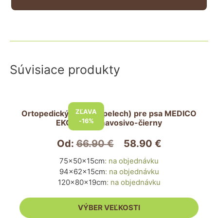
Súvisiace produkty
Tento
produkt
ZĽAVA
Ortopedický matrac (pelech) pre psa MEDICO
má
-16%
EKOLEN – tmavosivo-čierny
viacero
variantov.
Od:
66.90
€
58.90
€
Možnosti
75x50x15cm
:
na objednávku
si
94x62x15cm
:
na objednávku
môžete
120x80x19cm
:
na objednávku
vybrať
na
VÝBER VEĽKOSTI
stránke