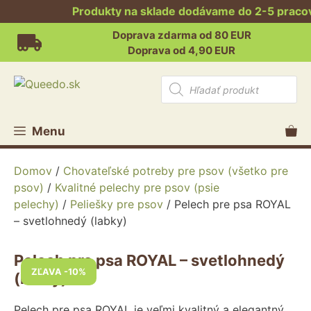
Produkty na sklade dodávame do 2-5 pracovný
Preskočiť
Doprava zdarma od 80 EUR
na
Doprava od 4,90 EUR
obsah
Products
search
Menu
Domov
/
Chovateľské potreby pre psov (všetko pre
psov)
/
Kvalitné pelechy pre psov (psie
pelechy)
/
Peliešky pre psov
/ Pelech pre psa ROYAL
– svetlohnedý (labky)
Pelech pre psa ROYAL – svetlohnedý
ZĽAVA -10%
(labky)
Pelech pre psa ROYAL je veľmi kvalitný a elegantný