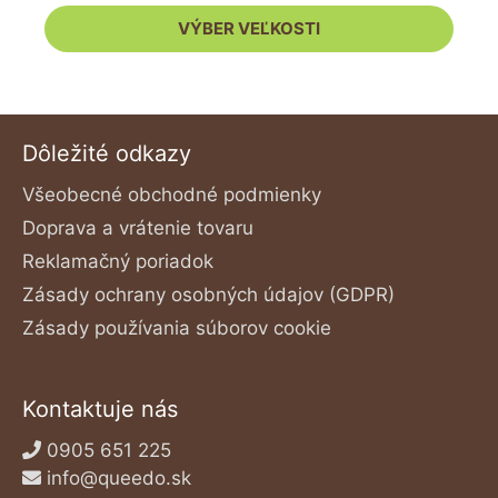
stránke
VÝBER VEĽKOSTI
produktu.
Dôležité odkazy
Všeobecné obchodné podmienky
Doprava a vrátenie tovaru
Reklamačný poriadok
Zásady ochrany osobných údajov (GDPR)
Zásady používania súborov cookie
Kontaktuje nás
0905 651 225
info@queedo.sk