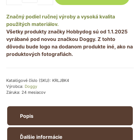
Pelech
pre
Značný podiel ručnej výroby a vysoká kvalita
psa
použitých materiálov.
ROYAL
Všetky produkty značky Hobbydog sú od 1.1.2025
–
vyrábané pod novou značkou Doggy. Z tohto
svetlohnedý
dôvodu bude logo na dodanom produkte iné, ako na
(labky)
produktových fotografiách.
Katalógové číslo (SKU):
KRLJBK4
Výrobca:
Doggy
Záruka: 24 mesiacov
Popis
Ďalšie informácie