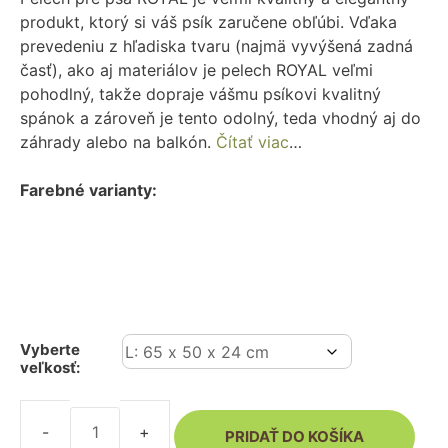
produkt, ktorý si váš psík zaručene obľúbi. Vďaka
prevedeniu z hľadiska tvaru (najmä vyvýšená zadná
časť), ako aj materiálov je pelech ROYAL veľmi
pohodlný, takže dopraje vášmu psíkovi kvalitný
spánok a zároveň je tento odolný, teda vhodný aj do
záhrady alebo na balkón.
Čítať viac
…
Farebné varianty:
Vyberte
veľkosť:
PRIDAŤ DO KOŠÍKA
množstvo