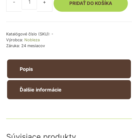
PRIDAŤ DO KOŠÍKA
množstvo
Postroj
pre
psa
light
Katalógové číslo (SKU):
-
Výrobca:
Nobleza
-
Záruka: 24 mesiacov
ružový
Popis
Ďalšie informácie
Súvisiace produkty