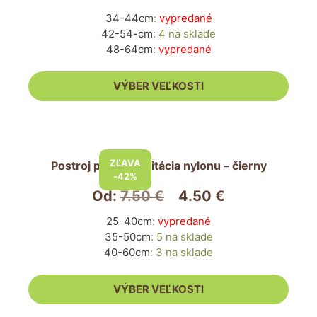
variantov.
34-44cm
:
vypredané
Možnosti
42-54-cm
:
4 na sklade
si
48-64cm
:
vypredané
môžete
vybrať
VÝBER VEĽKOSTI
na
stránke
produktu.
Tento
produkt
ZĽAVA
Postroj pre psa imitácia nylonu – čierny
má
-42%
viacero
Od:
7.50
€
4.50
€
variantov.
25-40cm
:
vypredané
Možnosti
35-50cm
:
5 na sklade
si
40-60cm
:
3 na sklade
môžete
vybrať
VÝBER VEĽKOSTI
na
stránke