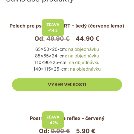
Tento
produkt
ZĽAVA
Pelech pre psa COMFORT – šedý (červené lemo)
má
-14%
viacero
Od:
49.90
€
44.90
€
variantov.
65x50x20-cm
:
na objednávku
Možnosti
85x65x24-cm
:
na objednávku
si
110x90x25-cm
:
na objednávku
môžete
140x115x25-cm
:
na objednávku
vybrať
na
VÝBER VEĽKOSTI
stránke
produktu.
Tento
produkt
ZĽAVA
Postroj pre psa reflex – červený
má
-42%
viacero
Od:
9.90
€
5.90
€