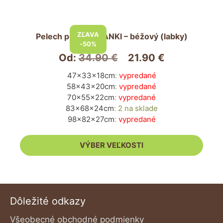
produktu.
Tento
produkt
ZĽAVA
Pelech pre psa PIANKI – béžový (labky)
má
-50%
viacero
Od:
34.90
€
21.90
€
variantov.
47x33x18cm
:
vypredané
Možnosti
58x43x20cm
:
vypredané
si
70x55x22cm
:
vypredané
môžete
83x68x24cm
:
2 na sklade
vybrať
98x82x27cm
:
vypredané
na
stránke
VÝBER VEĽKOSTI
produktu.
Dôležité odkazy
Všeobecné obchodné podmienky