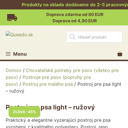
Produkty na sklade dodávame do 2-5 pracovných 
Preskočiť
Doprava zdarma od 80 EUR
na
Doprava od 4,90 EUR
obsah
Products
search
Menu
Domov
/
Chovateľské potreby pre psov (všetko pre
psov)
/
Postroje pre psov (popruhy pre
psov)
/
Postroj pre malého psa
/ Postroj pre psa light
– ružový
Postroj pre psa light – ružový
ZĽAVA -45%
Praktický a elegantne vyzerajúci postroj pre psa
vyrobený z kvalitného polyesteru. Postroj, resp.