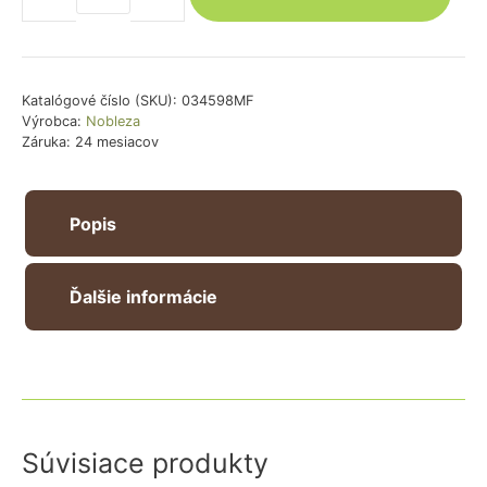
Sáčky
na
exkrementy
(menšie)
Katalógové číslo (SKU):
034598MF
Výrobca:
Nobleza
-
Záruka: 24 mesiacov
farebné
Popis
Ďalšie informácie
Súvisiace produkty