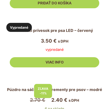
3.90 €.
3.50 €.
PRIDAŤ DO KOŠÍKA
Vypredané
Svietiaci prívesok pre psa LED – červený
3.50
€
s DPH
vypredané
VIAC INFO
ZĽAVA
Púzdro na sáčky na exkrementy pre psov – modré
-11%
Pôvodná
Aktuálna
2.70
€
2.40
€
s DPH
cena
cena
6 na sklade