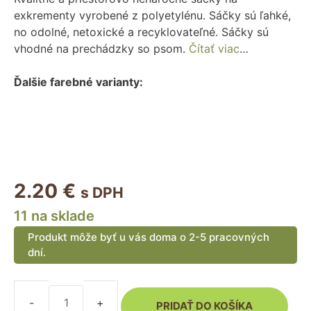
exkrementy vyrobené z polyetylénu. Sáčky sú ľahké,
no odolné, netoxické a recyklovateľné. Sáčky sú
vhodné na prechádzky so psom.
Čítať viac
…
Ďalšie farebné varianty:
2.20
€
s DPH
11 na sklade
Produkt môže byť u vás doma o 2-5 pracovných
dní.
PRIDAŤ DO KOŠÍKA
množstvo