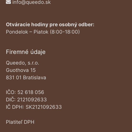
info@queedo.sk
Otváracie hodiny pre osobný odber:
Pondelok – Piatok (8:00-18:00)
Firemné údaje
Queedo, s.r.o.
Guothova 15
831 01 Bratislava
IČO: 52 618 056
DIČ: 2121092633
IČ DPH: SK2121092633
Platiteľ DPH