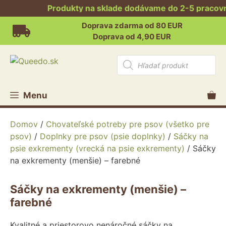
Produkty na sklade dodávame do 2-5 pracovnýc
Preskočiť
Doprava zdarma od 80 EUR
na
Doprava od 4,90 EUR
obsah
Products
search
Menu
Domov
/
Chovateľské potreby pre psov (všetko pre
psov)
/
Doplnky pre psov (psie doplnky)
/
Sáčky na
psie exkrementy (vrecká na psie exkrementy)
/ Sáčky
na exkrementy (menšie) – farebné
Sáčky na exkrementy (menšie) –
farebné
Kvalitné a priestorovo nenáročné sáčky na