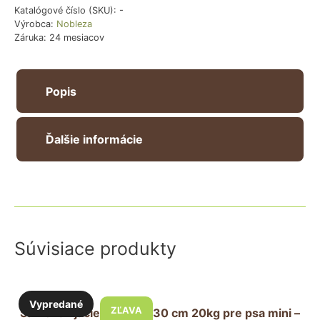
denim
Katalógové číslo (SKU):
-
Výrobca:
Nobleza
-
Záruka: 24 mesiacov
modré
Popis
Ďalšie informácie
Súvisiace produkty
Vypredané
ZĽAVA
Samonavíjacie vodítko 130 cm 20kg pre psa mini –