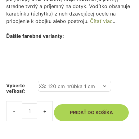
stredne tvrdý a príjemný na dotyk. Vodítko obsahuje
karabínku (úchytku) z nehrdzavejúcej ocele na
pripojenie k obojku alebo postroju.
Čítať viac
…
Ďalšie farebné varianty:
Vyberte
veľkosť:
PRIDAŤ DO KOŠÍKA
množstvo
Vodítko
pre
psa