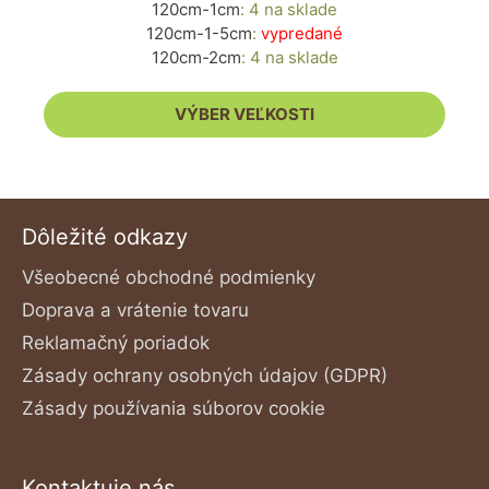
120cm-1cm
:
4 na sklade
Možnosti
120cm-1-5cm
:
vypredané
si
120cm-2cm
:
4 na sklade
môžete
vybrať
VÝBER VEĽKOSTI
na
stránke
produktu.
Dôležité odkazy
Všeobecné obchodné podmienky
Doprava a vrátenie tovaru
Reklamačný poriadok
Zásady ochrany osobných údajov (GDPR)
Zásady používania súborov cookie
Kontaktuje nás