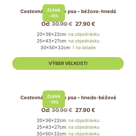
produkt
ZĽAVA
Cestovná taška pre psa – béžovo-hnedá
má
-15%
viacero
Od:
30.90
€
27.90
€
variantov.
20x36x22cm
:
na objednávku
Možnosti
25x43x27cm
:
na objednávku
si
30x50x32cm
:
1 na sklade
môžete
vybrať
VÝBER VEĽKOSTI
na
stránke
produktu.
Tento
produkt
ZĽAVA
Cestovná taška pre psa – hnedo-béžová
má
-15%
viacero
Od:
30.90
€
27.90
€
variantov.
20x36x22cm
:
na objednávku
Možnosti
25x43x27cm
:
na objednávku
si
30x50x32cm
:
na objednávku