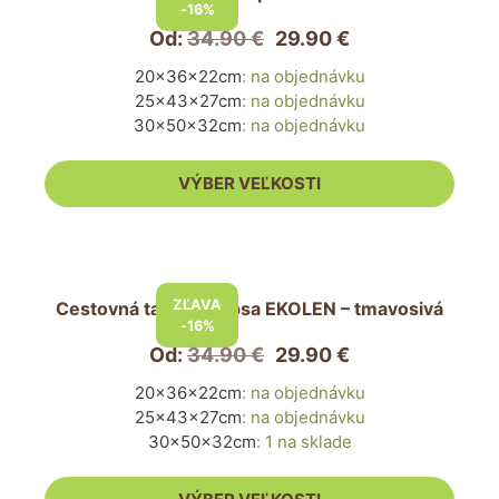
má
-16%
viacero
Od:
34.90
€
29.90
€
variantov.
20x36x22cm
:
na objednávku
Možnosti
25x43x27cm
:
na objednávku
si
30x50x32cm
:
na objednávku
môžete
vybrať
VÝBER VEĽKOSTI
na
stránke
produktu.
Tento
produkt
ZĽAVA
Cestovná taška pre psa EKOLEN – tmavosivá
má
-16%
viacero
Od:
34.90
€
29.90
€
variantov.
20x36x22cm
:
na objednávku
Možnosti
25x43x27cm
:
na objednávku
si
30x50x32cm
:
1 na sklade
môžete
vybrať