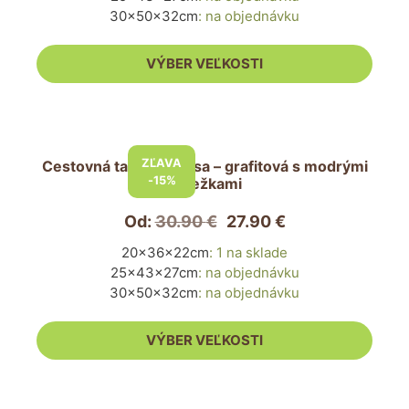
si
30x50x32cm
:
na objednávku
môžete
vybrať
VÝBER VEĽKOSTI
na
stránke
produktu.
Tento
produkt
ZĽAVA
Cestovná taška pre psa – grafitová s modrými
má
-15%
mriežkami
viacero
variantov.
Od:
30.90
€
27.90
€
Možnosti
20x36x22cm
:
1 na sklade
si
25x43x27cm
:
na objednávku
môžete
30x50x32cm
:
na objednávku
vybrať
na
VÝBER VEĽKOSTI
stránke
produktu.
Tento