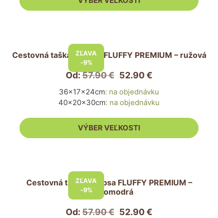
VÝBER VEĽKOSTI
na
stránke
produktu.
Tento
produkt
ZĽAVA
Cestovná taška pre psa FLUFFY PREMIUM – ružová
má
-9%
viacero
Od:
57.90
€
52.90
€
variantov.
36x17x24cm
:
na objednávku
Možnosti
40x20x30cm
:
na objednávku
si
môžete
VÝBER VEĽKOSTI
vybrať
na
stránke
Tento
produktu.
produkt
ZĽAVA
Cestovná taška pre psa FLUFFY PREMIUM –
má
-9%
tmavomodrá
viacero
variantov.
Od:
57.90
€
52.90
€