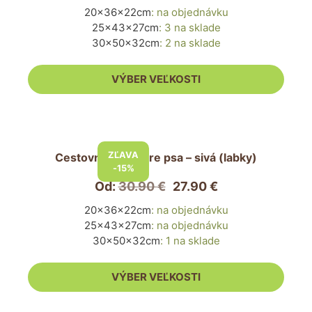
20x36x22cm
:
na objednávku
Možnosti
25x43x27cm
:
3 na sklade
si
30x50x32cm
:
2 na sklade
môžete
vybrať
VÝBER VEĽKOSTI
na
stránke
produktu.
Tento
produkt
ZĽAVA
Cestovná taška pre psa – sivá (labky)
má
-15%
viacero
Od:
30.90
€
27.90
€
variantov.
20x36x22cm
:
na objednávku
Možnosti
25x43x27cm
:
na objednávku
si
30x50x32cm
:
1 na sklade
môžete
vybrať
VÝBER VEĽKOSTI
na
stránke