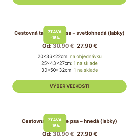
stránke
produktu.
Tento
produkt
ZĽAVA
Cestovná taška pre psa – svetlohnedá (labky)
má
-15%
viacero
Od:
30.90
€
27.90
€
variantov.
20x36x22cm
:
na objednávku
Možnosti
25x43x27cm
:
1 na sklade
si
30x50x32cm
:
1 na sklade
môžete
vybrať
VÝBER VEĽKOSTI
na
stránke
produktu.
Tento
produkt
ZĽAVA
Cestovná taška pre psa – hnedá (labky)
má
-15%
viacero
Od:
30.90
€
27.90
€
variantov.