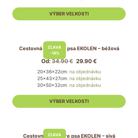
môžete
vybrať
VÝBER VEĽKOSTI
na
stránke
produktu.
Tento
produkt
ZĽAVA
Cestovná taška pre psa EKOLEN – béžová
má
-16%
viacero
Od:
34.90
€
29.90
€
variantov.
20x36x22cm
:
na objednávku
Možnosti
25x43x27cm
:
na objednávku
si
30x50x32cm
:
na objednávku
môžete
vybrať
VÝBER VEĽKOSTI
na
stránke
produktu.
Tento
produkt
ZĽAVA
Cestovná taška pre psa EKOLEN – sivá