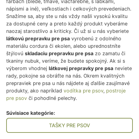
farbách (bledé, tmavé, viacfarebné, s labkami,
nápismi a iné), veľkostiach i celkových prevedeniach.
Snažíme sa, aby ste u nás vždy našli vysokú kvalitu
za dostupné ceny a preto každý produkt vyberáme
naozaj starostlivo a kriticky. Či už si u nás vyberiete
látkovú prepravku pre psa
vyrobenú z odolného
materiálu cordura či ekolen, alebo uprednostníte
štýlovú
skladaciu prepravku pre psa
zo zamatu či
tkaniny nubuk, veríme, že budete spokojný. Ak si s
výberom vhodnej
látkovej prepravky pre psa
neviete
rady, pokojne sa obráťte na nás. Okrem kvalitných
prepraviek pre psa u nás nájdete aj ďalšie zaujímavé
produkty, ako napríklad
vodítka pre psov
,
postroje
pre psov
či pohodlné pelechy.
Súvisiace kategórie:
TAŠKY PRE PSOV