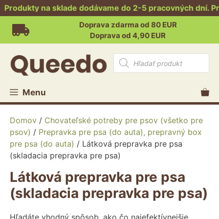
odukty na sklade dodávame do 2-5 pracovných dní. Produ
Preskočiť
Doprava zdarma od 80 EUR
na
Doprava od 4,90 EUR
obsah
Products
search
Menu
Domov
/
Chovateľské potreby pre psov (všetko pre
psov)
/
Prepravka pre psa (do auta), prepravný box
pre psa (do auta)
/ Látková prepravka pre psa
(skladacia prepravka pre psa)
Látková prepravka pre psa
(skladacia prepravka pre psa)
Hľadáte vhodný spôsob, ako čo najefektívnejšie