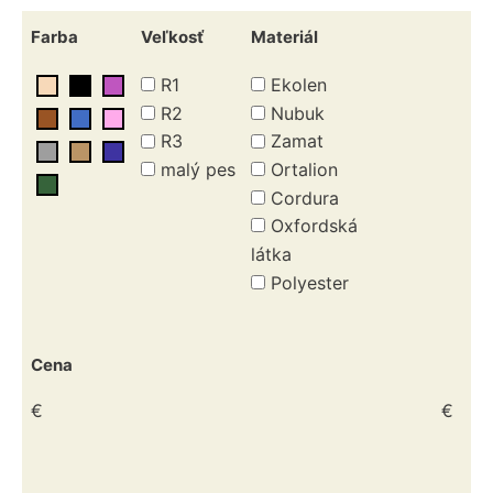
Farba
Veľkosť
Materiál
R1
Ekolen
R2
Nubuk
R3
Zamat
malý pes
Ortalion
Cordura
Oxfordská
látka
Polyester
Cena
€
€