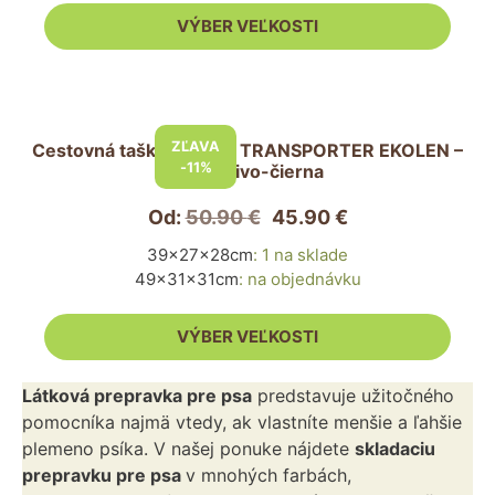
vybrať
VÝBER VEĽKOSTI
na
stránke
produktu.
Tento
produkt
ZĽAVA
Cestovná taška pre psa TRANSPORTER EKOLEN –
má
-11%
tmavosivo-čierna
viacero
variantov.
Od:
50.90
€
45.90
€
Možnosti
39x27x28cm
:
1 na sklade
si
49x31x31cm
:
na objednávku
môžete
vybrať
VÝBER VEĽKOSTI
na
stránke
Látková prepravka pre psa
predstavuje užitočného
produktu.
pomocníka najmä vtedy, ak vlastníte menšie a ľahšie
plemeno psíka. V našej ponuke nájdete
skladaciu
prepravku pre psa
v mnohých farbách,