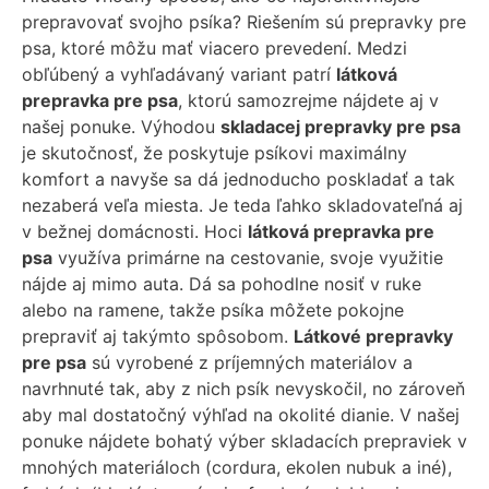
prepravovať svojho psíka? Riešením sú prepravky pre
psa, ktoré môžu mať viacero prevedení. Medzi
obľúbený a vyhľadávaný variant patrí
látková
prepravka pre psa
, ktorú samozrejme nájdete aj v
našej ponuke. Výhodou
skladacej prepravky pre psa
je skutočnosť, že poskytuje psíkovi maximálny
komfort a navyše sa dá jednoducho poskladať a tak
nezaberá veľa miesta. Je teda ľahko skladovateľná aj
v bežnej domácnosti. Hoci
látková prepravka pre
psa
využíva primárne na cestovanie, svoje využitie
nájde aj mimo auta. Dá sa pohodlne nosiť v ruke
alebo na ramene, takže psíka môžete pokojne
prepraviť aj takýmto spôsobom.
Látkové prepravky
pre psa
sú vyrobené z príjemných materiálov a
navrhnuté tak, aby z nich psík nevyskočil, no zároveň
aby mal dostatočný výhľad na okolité dianie. V našej
ponuke nájdete bohatý výber skladacích prepraviek v
mnohých materiáloch (cordura, ekolen nubuk a iné),