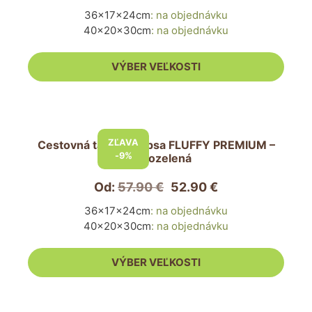
Možnosti
36x17x24cm
:
na objednávku
si
40x20x30cm
:
na objednávku
môžete
vybrať
VÝBER VEĽKOSTI
na
stránke
produktu.
Tento
produkt
ZĽAVA
Cestovná taška pre psa FLUFFY PREMIUM –
má
-9%
tmavozelená
viacero
variantov.
Od:
57.90
€
52.90
€
Možnosti
36x17x24cm
:
na objednávku
si
40x20x30cm
:
na objednávku
môžete
vybrať
VÝBER VEĽKOSTI
na
stránke
produktu.