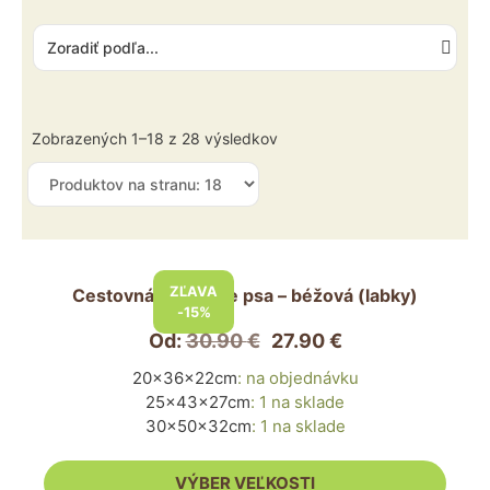
Zobrazených 1–18 z 28 výsledkov
Tento
produkt
ZĽAVA
Cestovná taška pre psa – béžová (labky)
má
-15%
viacero
Od:
30.90
€
27.90
€
variantov.
20x36x22cm
:
na objednávku
Možnosti
25x43x27cm
:
1 na sklade
si
30x50x32cm
:
1 na sklade
môžete
vybrať
VÝBER VEĽKOSTI
na