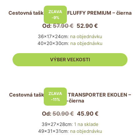
Tento
produkt
ZĽAVA
Cestovná taška pre psa FLUFFY PREMIUM – čierna
má
-9%
viacero
Od:
57.90
€
52.90
€
variantov.
36x17x24cm
:
na objednávku
Možnosti
40x20x30cm
:
na objednávku
si
môžete
VÝBER VEĽKOSTI
vybrať
na
stránke
Tento
produktu.
produkt
ZĽAVA
Cestovná taška pre psa TRANSPORTER EKOLEN –
má
-11%
sivo-čierna
viacero
variantov.
Od:
50.90
€
45.90
€
Možnosti
39x27x28cm
:
1 na sklade
si
49x31x31cm
:
na objednávku
môžete