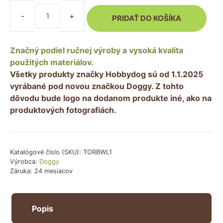
PRIDAŤ DO KOŠÍKA
množstvo
Cestovná
taška
Značný podiel ručnej výroby a vysoká kvalita
pre
použitých materiálov.
psa
Všetky produkty značky Hobbydog sú od 1.1.2025
-
vyrábané pod novou značkou Doggy. Z tohto
hnedá
dôvodu bude logo na dodanom produkte iné, ako na
(labky)
produktových fotografiách.
Katalógové číslo (SKU):
TORBWL1
Výrobca:
Doggy
Záruka: 24 mesiacov
Popis