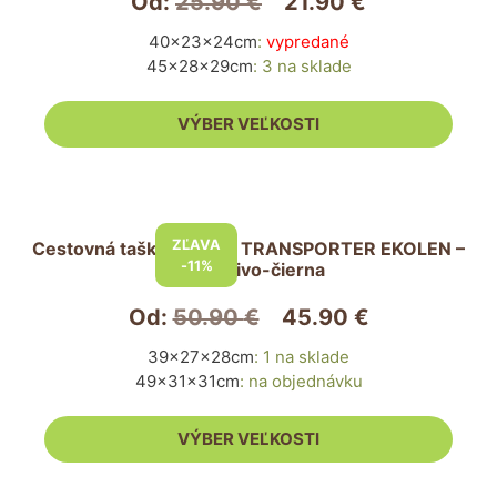
Od:
25.90
€
21.90
€
variantov.
40x23x24cm
:
vypredané
Možnosti
45x28x29cm
:
3 na sklade
si
môžete
vybrať
VÝBER VEĽKOSTI
na
stránke
produktu.
Tento
produkt
ZĽAVA
Cestovná taška pre psa TRANSPORTER EKOLEN –
má
-11%
tmavosivo-čierna
viacero
variantov.
Od:
50.90
€
45.90
€
Možnosti
39x27x28cm
:
1 na sklade
si
49x31x31cm
:
na objednávku
môžete
vybrať
VÝBER VEĽKOSTI
na
stránke