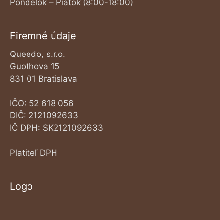
Pondelok – Piatok (8:00-18:00)
Firemné údaje
Queedo, s.r.o.
Guothova 15
831 01 Bratislava
IČO: 52 618 056
DIČ: 2121092633
IČ DPH: SK2121092633
Platiteľ DPH
Logo