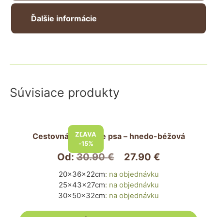
Ďalšie informácie
Súvisiace produkty
Tento
produkt
ZĽAVA
Cestovná taška pre psa – hnedo-béžová
má
-15%
viacero
Od:
30.90
€
27.90
€
variantov.
20x36x22cm
:
na objednávku
Možnosti
25x43x27cm
:
na objednávku
si
30x50x32cm
:
na objednávku
môžete
vybrať