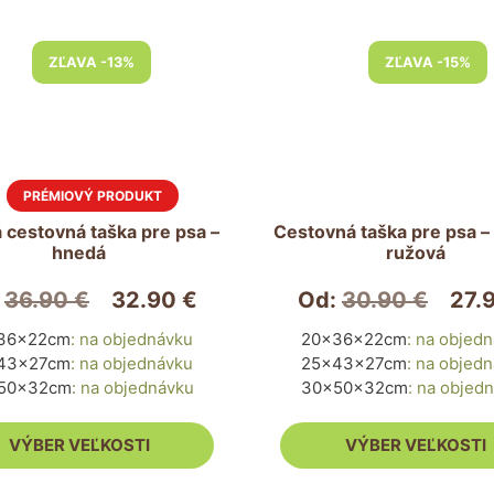
Tento
ZĽAVA -13%
ZĽAVA -15%
produkt
má
viacero
.
variantov.
Možnosti
si
môžete
 cestovná taška pre psa –
Cestovná taška pre psa –
hnedá
ružová
vybrať
na
:
36.90
€
32.90
€
Od:
30.90
€
27.
stránke
.
produktu.
36x22cm
:
na objednávku
20x36x22cm
:
na objed
43x27cm
:
na objednávku
25x43x27cm
:
na objed
50x32cm
:
na objednávku
30x50x32cm
:
na objed
VÝBER VEĽKOSTI
VÝBER VEĽKOSTI