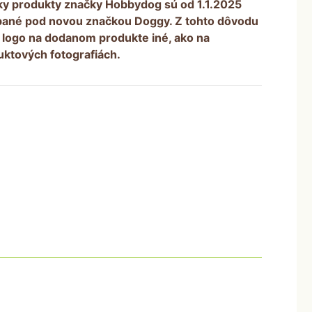
ky produkty značky Hobbydog sú od 1.1.2025
y)
bané pod novou značkou Doggy. Z tohto dôvodu
 logo na dodanom produkte iné, ako na
uktových fotografiách.