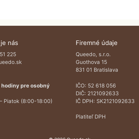
je nás
Firemné údaje
51 225
Queedo, s.r.o.
ueedo.sk
Guothova 15
831 01 Bratislava
 hodiny pre osobný
IČO: 52 618 056
DIČ: 2121092633
– Piatok (8:00-18:00)
IČ DPH: SK2121092633
Platiteľ DPH