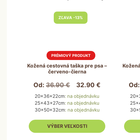
Tento
Tento
ZĽAVA -13%
produkt
produkt
má
má
viacero
viacero
variantov.
variantov
Možnosti
Možnosti
si
si
môžete
môžete
Kožená cestovná taška pre psa –
Kožená
červeno-čierna
vybrať
vybrať
na
na
Od:
36.90
€
32.90
€
Od
stránke
stránke
produktu.
produktu
20x36x22cm
:
na objednávku
20x
25x43x27cm
:
na objednávku
25x
30x50x32cm
:
na objednávku
30x
VÝBER VEĽKOSTI