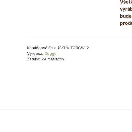
Všet
(labk
vyrá
bude
prod
Katalógové číslo (SKU):
TORGWL2
Výrobca:
Doggy
Záruka: 24 mesiacov