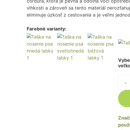
cordura, ktorá je pevná a odolná voči opotre
vlhkosti a zároveň sa tento materiál nerozťahu
eliminuje úzkosť z cestovania a je veľmi jedn
Farebné varianty:
Pískacie hračky
Plyšové hračky
Lanové hračky
Loptičky
Vybe
Hračky pre šteniatka
veľko
množ
Cest
taška
pre
psa
Značn
-
použi
sivá