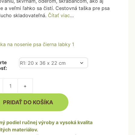
bovaniu, škvrnám, oderom, škrabancom, ako aj
Stojanové misky
je a veľmi ľahko sa čistí. Cestovná taška pre psa
Cestovné misky
oducho skladovateľná.
Čítať viac
…
Dvojmisky
rte
sť:
Sáčky na exkrementy
Prívesky na obojok
stvo
ovná
PRIDAŤ DO KOŠÍKA
ý podiel ručnej výroby a vysoká kvalita
tých materiálov.