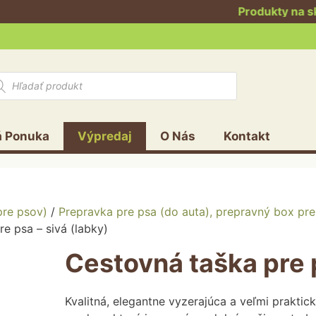
Produkty na sklade
ducts
rch
á Ponuka
Výpredaj
O Nás
Kontakt
 matrace
 búdy
Výstelky do búdy
Kožené obojky
Reflexné obojky
pre psov)
/
Prepravka pre psa (do auta), prepravný box pre
Antiparazitné obojky
e psa – sivá (labky)
Cestovná taška pre p
Kvalitná, elegantne vyzerajúca a veľmi prakti
ety