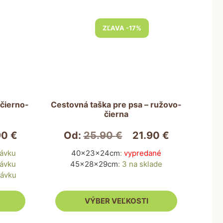
Tento
ZĽAVA -17%
produkt
má
viacero
variantov.
Možnosti
si
môžete
 čierno-
Cestovná taška pre psa – ružovo-
čierna
vybrať
na
90
€
Od:
25.90
€
21.90
€
stránke
produktu.
návku
40x23x24cm
:
vypredané
návku
45x28x29cm
:
3 na sklade
návku
VÝBER VEĽKOSTI